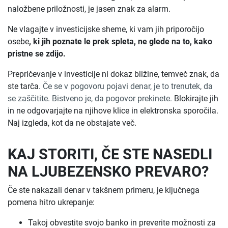
naložbene priložnosti, je jasen znak za alarm.
Ne vlagajte v investicijske sheme, ki vam jih priporočijo
osebe
, ki jih poznate le prek spleta, ne glede na to, kako
pristne se zdijo.
Prepričevanje v investicije ni dokaz bližine, temveč znak, da
ste tarča.
Če se v pogovoru pojavi denar, je to trenutek, da
se zaščitite. Bistveno je, da pogovor prekinete.
Blokirajte jih
in ne odgovarjajte na njihove klice in elektronska sporočila.
Naj izgleda, kot da ne obstajate več.
KAJ STORITI, ČE STE NASEDLI
NA LJUBEZENSKO PREVARO?
Če ste nakazali denar v takšnem primeru, je ključnega
pomena hitro ukrepanje:
Takoj obvestite svojo banko in preverite možnosti za