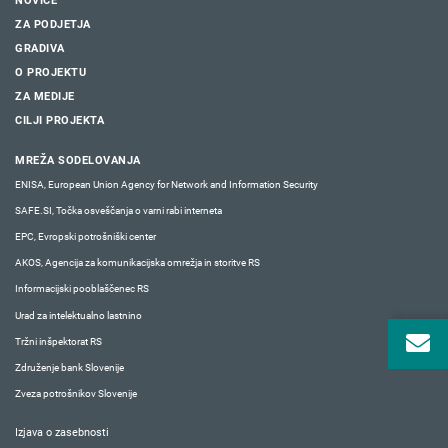
NOVICE
ZA PODJETJA
GRADIVA
O PROJEKTU
ZA MEDIJE
CILJI PROJEKTA
MREŽA SODELOVANJA
ENISA, European Union Agency for Network and Information Security
SAFE.SI, Točka osveščanja o varni rabi interneta
EPC, Evropski potrošniški center
AKOS, Agencija za komunikacijska omrežja in storitve RS
Informacijski pooblaščenec RS
Urad za intelektualno lastnino
Tržni inšpektorat RS
Združenje bank Slovenije
Zveza potrošnikov Slovenije
Izjava o zasebnosti