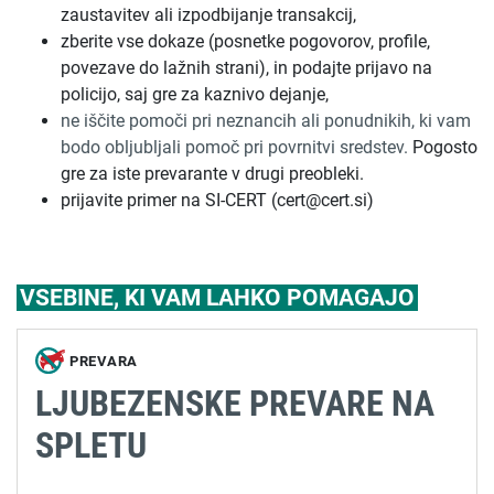
zaustavitev ali izpodbijanje transakcij,
zberite vse dokaze (posnetke pogovorov, profile,
povezave do lažnih strani), in podajte prijavo na
policijo, saj gre za kaznivo dejanje,
ne iščite pomoči pri neznancih ali ponudnikih, ki vam
bodo obljubljali pomoč pri povrnitvi sredstev.
Pogosto
gre za iste prevarante v drugi preobleki.
prijavite primer na SI-CERT (cert@cert.si)
VSEBINE, KI VAM LAHKO POMAGAJO
PREVARA
LJUBEZENSKE PREVARE NA
SPLETU