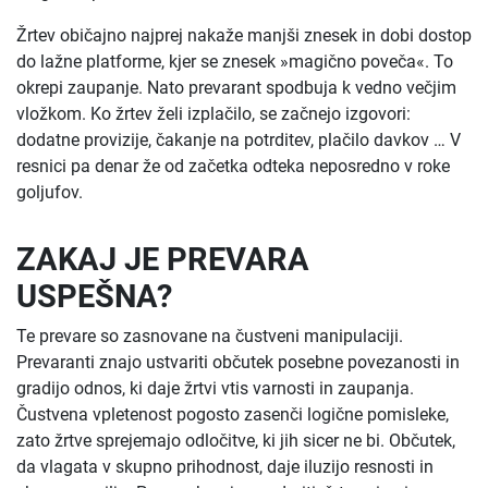
Žrtev običajno najprej nakaže manjši znesek in dobi dostop
do lažne platforme, kjer se znesek »magično poveča«. To
okrepi zaupanje. Nato prevarant spodbuja k vedno večjim
vložkom. Ko žrtev želi izplačilo, se začnejo izgovori:
dodatne provizije, čakanje na potrditev, plačilo davkov … V
resnici pa denar že od začetka odteka neposredno v roke
goljufov.
ZAKAJ JE PREVARA
USPEŠNA?
Te prevare so zasnovane na čustveni manipulaciji.
Prevaranti znajo ustvariti občutek posebne povezanosti in
gradijo odnos, ki daje žrtvi vtis varnosti in zaupanja.
Čustvena vpletenost pogosto zasenči logične pomisleke,
zato žrtve sprejemajo odločitve, ki jih sicer ne bi. Občutek,
da vlagata v skupno prihodnost, daje iluzijo resnosti in