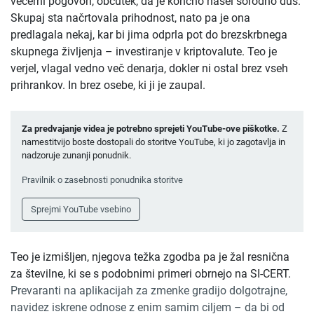
večerni pogovori, občutek, da je končno našel sorodno duš.
Skupaj sta načrtovala prihodnost, nato pa je ona
predlagala nekaj, kar bi jima odprla pot do brezskrbnega
skupnega življenja – investiranje v kriptovalute. Teo je
verjel, vlagal vedno več denarja, dokler ni ostal brez vseh
prihrankov. In brez osebe, ki ji je zaupal.
Za predvajanje videa je potrebno sprejeti YouTube-ove piškotke.
Z
namestitvijo boste dostopali do storitve YouTube, ki jo zagotavlja in
nadzoruje zunanji ponudnik.
Pravilnik o zasebnosti ponudnika storitve
Sprejmi YouTube vsebino
Teo je izmišljen, njegova težka zgodba pa je žal resnična
za številne, ki se s podobnimi primeri obrnejo na SI-CERT.
Prevaranti na aplikacijah za zmenke gradijo dolgotrajne,
navidez iskrene odnose z enim samim ciljem – da bi od