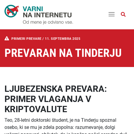
Odpri
PRIMERI PREVARE /
11. SEPTEMBRA 2025
PREVARAN NA TINDERJU
LJUBEZENSKA PREVARA:
PRIMER VLAGANJA V
KRIPTOVALUTE
Teo, 28-letni doktorski študent, je na Tinderju spoznal
osebo, ki se mu je zdela popolna: razumevanje, dolgi