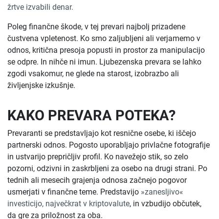
žrtve izvabili denar.
Poleg finančne škode, v tej prevari najbolj prizadene
čustvena vpletenost. Ko smo zaljubljeni ali verjamemo v
odnos, kritična presoja popusti in prostor za manipulacijo
se odpre. In nihče ni imun. Ljubezenska prevara se lahko
zgodi vsakomur, ne glede na starost, izobrazbo ali
življenjske izkušnje.
KAKO PREVARA POTEKA?
Prevaranti se predstavljajo kot resnične osebe, ki iščejo
partnerski odnos. Pogosto uporabljajo privlačne fotografije
in ustvarijo prepričljiv profil. Ko navežejo stik, so zelo
pozorni, odzivni in zaskrbljeni za osebo na drugi strani. Po
tednih ali mesecih grajenja odnosa začnejo pogovor
usmerjati v finančne teme. Predstavijo
»zanesljivo«
investicijo, največkrat v kriptovalute
, in vzbudijo občutek,
da gre za priložnost za oba.