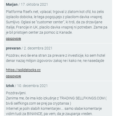
Marjan
/
17. oktobra 2021
Platforma ftsefx.net, vplacal, trgoval z zlatom kot cfd, ko zelis
izplacilo dobicka, le tega pogojujejo z placilom davka vnaprej.
Sumljivo. Oglasi se “customer center”, ki trdi, da za drzavljane
Italije, Francije in UK, placilo davka vnaprej ni potreben. Zame pa
je bil pristojen center za pomoc iz Kanade.
ODGOVORI
prevaran
/
2. decembra 2021
Pozdrav, evo še ena stran za prevare z investicije, ko sem hotel
denar nazaj milijon izgovorov zakaj ne i kako ne, ne nasedajde
https://solidstocks.cc
ODGOVORI
Iztok
/
10. decembra 2021
Pozdravljeni.
Zanima me, če ima kdo izkušnje z TRADING SELLFKINGS.COM (
bivši selfkings.com se prej pa cryptansa )
Internet je poln slabih komentarjev…. samo slabe komentarje
vidim tudi za BINANCE, pa vem, da je zaupanja vreden.