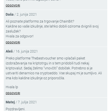
ODGOVORI
Daša
/
2. junija 2021
Ali poznate platformo za trgovanje ChainBit?
Kakšne so vaše izkušnje, ste lahko dobili oziroma dvignili svoj
zaslužek?
Hvala za odgovor!
ODGOVORI
Aleš
/
16. junija 2021
Preko platforme Thebestvoucher smo vplačali paket
izobraževanja na kriptotrgu in s tem pridobili tudi nekaj
kriptovalut. Sedaj želimo “vnovčiti” dobiček. Potrebno si je
ustvariti denarnico na cryptoeddo. Vse skupaj mi je sumljivo. Ali
ima kdo kakšne izkušnje oz priporočila.
Hvala lp
ODGOVORI
Matej
/
7. julija 2021
Pozdravljeni.