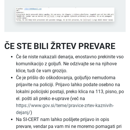
ČE STE BILI ŽRTEV PREVARE
Če še niste nakazali denarja, enostavno prekinite vso
komunikacijo z goljufi. Ne odzivajte se na njihove
klice, tudi če vam grozijo.
Če je prišlo do oškodovanja, goljufijo nemudoma
prijavite na policiji. Prijavo lahko podate osebno na
lokalni policijski postaji, preko klica na 113, pisno, po
el. pošti ali preko e-uprave (več na
https://www.gov.si/teme/pravice-zrtev-kaznivih-
dejanj/
)
Na SI-CERT nam lahko pošljete prijavo in opis
prevare, vendar pa vam mi ne moremo pomagati pri