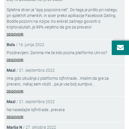
Spletna stran je “app.popcoins.net”. Do tega je prišlo pri nategu
pri spletnih zmenkih, in sicer preko aplikacije Facebook Dating.
Bodite pozorni na Azijce. Ko enkrat začnejo govoriti o
kriptovalutah, je 99% verjetno da gre za prevaro!
ODGOVORI
Bula
/
16. junija 2022
PRIJAVA NA
VARNE NOVICE
Pozdravljeni. Zanima me če kdo pozna platformo Uni-co?
PREPREČIMO PREVARO,
ODGOVORI
PREDEN SE ZGODI!
Mazi
/
21. septembra 2022
Ima gdo izkušnje z platformo Iqfintrade….mislim da gre za
Prijavite se na brezplačne Varne novice!
prevaro…nekaj sem vložil….pa je vse bolj sumljivo…
Obveščeni boste o aktualnih spletnih goljufijah
ODGOVORI
in nasvetih za večjo varnost na spletu.
Mazi
/
21. septembra 2022
Vpišite svoj enaslov in se prijavite na Varne novice.
ODDAJ
Ne nasedajte Iqfintrade…prevara
ODGOVORI
Prebral-a sem
obvestilo o obdelavi mojega e-naslova
.
Marija N
/
27. oktobra 2022