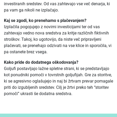
investiranih sredstev. Od vas zahtevajo vse več denarja, ki
pa vam ga nikoli ne izplačajo.
Kaj se zgodi, ko prenehamo s plačevanjem?
Izplačila pogojujejo z novimi investicijami ter od vas
zahtevajo vedno nova sredstva za kritje različnih fiktivnih
stroškov. Takoj, ko ugotovijo, da niste več pripravljeni
plačevati, se prenehajo odzivati na vse klice in sporočila, vi
pa ostanete brez vsega.
Kako pride do dodatnega oškodovanja?
Goljufi postavljajo lažne spletne strani, ki se predstavljajo
kot ponudniki pomoči v tovrstnih goljufijah. Gre za storitve,
ki se agresivno oglašujejo in naj bi žrtvam prevar pomagale
priti do izgubljenih sredstev. Cilj je žrtvi preko teh “storitev
pomoči” ukrasti še dodatna sredstva.