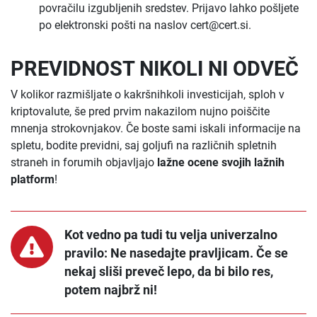
povračilu izgubljenih sredstev. Prijavo lahko pošljete
po elektronski pošti na naslov cert@cert.si.
PREVIDNOST NIKOLI NI ODVEČ
V kolikor razmišljate o kakršnihkoli investicijah, sploh v
kriptovalute, še pred prvim nakazilom nujno poiščite
mnenja strokovnjakov. Če boste sami iskali informacije na
spletu, bodite previdni, saj goljufi na različnih spletnih
straneh in forumih objavljajo
lažne ocene svojih lažnih
platform
!
Kot vedno pa tudi tu velja univerzalno
pravilo:
Ne nasedajte pravljicam. Če se
nekaj sliši preveč lepo, da bi bilo res,
potem najbrž ni!