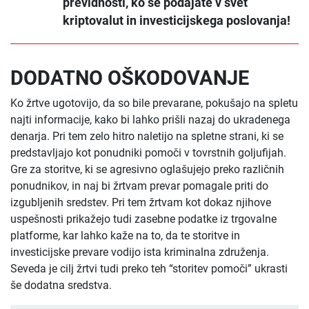
previdnosti, ko se podajate v svet
kriptovalut in investicijskega poslovanja!
DODATNO OŠKODOVANJE
Ko žrtve ugotovijo, da so bile prevarane, pokušajo na spletu
najti informacije, kako bi lahko prišli nazaj do ukradenega
denarja. Pri tem zelo hitro naletijo na spletne strani, ki se
predstavljajo kot ponudniki pomoči v tovrstnih goljufijah.
Gre za storitve, ki se agresivno oglašujejo preko različnih
ponudnikov, in naj bi žrtvam prevar pomagale priti do
izgubljenih sredstev. Pri tem žrtvam kot dokaz njihove
uspešnosti prikažejo tudi zasebne podatke iz trgovalne
platforme, kar lahko kaže na to, da te storitve in
investicijske prevare vodijo ista kriminalna združenja.
Seveda je cilj žrtvi tudi preko teh “storitev pomoči” ukrasti
še dodatna sredstva.