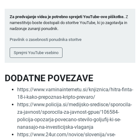
Za predvajanje videa je potrebno sprejeti YouTube-ove piškotke.
Z
namestitvijo boste dostopali do storitve YouTube, ki jo zagotavlja in
nadzoruje zunanji ponudnik.
Pravilnik o zasebnosti ponudnika storitve
Sprejmi YouTube vsebino
DODATNE POVEZAVE
https://www.varninainternetu.si/knjiznica/hitra-finta-
18-i-kako-prepoznas-kripto-prevaro/
https://www.policija.si/medijsko-sredisce/sporocila-
za-javnost/sporocila-za-javnost-gpue/106584-
policija-opozarja-povecano-stevilo-goljufij-ki-se-
nanasajo-na-investicijska-vlaganja
https://www.24ur.com/novice/slovenija/vse-