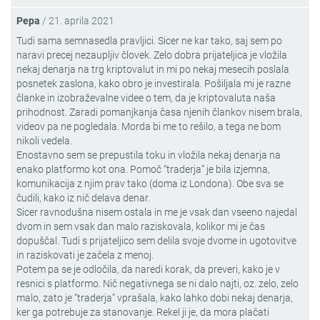
Pepa
/
21. aprila 2021
Tudi sama semnasedla pravljici. Sicer ne kar tako, saj sem po
naravi precej nezaupljiv človek. Zelo dobra prijateljica je vložila
nekaj denarja na trg kriptovalut in mi po nekaj mesecih poslala
posnetek zaslona, kako obro je investirala. Pošiljala mi je razne
članke in izobraževalne videe o tem, da je kriptovaluta naša
prihodnost. Zaradi pomanjkanja časa njenih člankov nisem brala,
videov pa ne pogledala. Morda bi me to rešilo, a tega ne bom
nikoli vedela.
Enostavno sem se prepustila toku in vložila nekaj denarja na
enako platformo kot ona. Pomoč “traderja” je bila izjemna,
komunikacija z njim prav tako (doma iz Londona). Obe sva se
čudili, kako iz nič delava denar.
Sicer ravnodušna nisem ostala in me je vsak dan vseeno najedal
dvom in sem vsak dan malo raziskovala, kolikor mi je čas
dopuščal. Tudi s prijateljico sem delila svoje dvome in ugotovitve
in raziskovati je začela z menoj.
Potem pa se je odločila, da naredi korak, da preveri, kako je v
resnici s platformo. Nič negativnega se ni dalo najti, oz. zelo, zelo
malo, zato je “traderja” vprašala, kako lahko dobi nekaj denarja,
ker ga potrebuje za stanovanje. Rekel ji je, da mora plačati