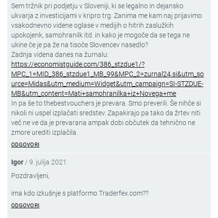
Sem tržnik pri podjetju v Sloveniji, ki se legalno in dejansko
ukvarja z investicijami v kripro trg. Zanima me kam naj prijavimo
vsakodnevno videne oglase v medijih o hitrih zaslužkih
upokojenk, samohranilk itd. in kako je mogoče da se tega ne
ukine če je pa že na tisoče Slovencev nasedlo?
Zadnja videna danes na žurnalu:
https://economistguide.com/386_stzdue1/?
MPC_1=MID_386_stzdue1_MB_99&MPC_2=zurnal24.si&utm_so
urce=Midas&utm_medium=Widget&utm_campaign=SI-STZDUE-
MB&utm_content=Mati+samohranilka+iz+Novega+me
In pa še to thebestvouchers je prevara. Smo preverili. Še nihče si
nikoli ni uspel izplačati sredstev. Zapakirajo pa tako da žrtev niti
več ne ve da je prevarana ampak dobi občutek da tehnično ne
zmore urediti izplačila.
ODGOVORI
Igor
/
9. julija 2021
Pozdravljeni,
ima kdo izkušnje s platformo Traderfex.com??
ODGOVORI