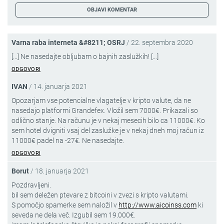
Varna raba interneta &#8211; OSRJ
/
22. septembra 2020
[…] Ne nasedajte obljubam o bajnih zaslužkih! […]
ODGOVORI
IVAN
/
14. januarja 2021
Opozarjam vse potencialne vlagatelje v kripto valute, da ne
nasedajo platformi Grandefex. Vložil sem 7000€. Prikazali so
odlično stanje. Na računu je v nekaj mesecih bilo ca 11000€. Ko
sem hotel dvigniti vsaj del zaslužke je v nekaj dneh moj račun iz
11000€ padel na -27€. Ne nasedajte.
ODGOVORI
Borut
/
18. januarja 2021
Pozdravljeni.
bil sem deležen ptevare z bitcoini v zvezi s kripto valutami.
S pomočjo spamerke sem naložil v
http://www.aicoinss.com
ki
seveda ne dela več. Izgubil sem 19.000€.