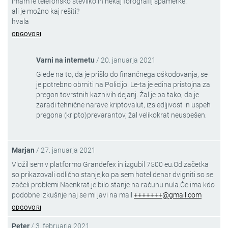
imam le telefonsko številko in nekaj forografij spamerke.
ali je možno kaj rešiti?
hvala
ODGOVORI
Varni na internetu
/
20. januarja 2021
Glede na to, da je prišlo do finančnega oškodovanja, se
je potrebno obrniti na Policijo. Le-ta je edina pristojna za
pregon tovrstnih kaznivih dejanj. Žal je pa tako, da je
zaradi tehnične narave kriptovalut, izsledljivost in uspeh
pregona (kripto)prevarantov, žal velikokrat neuspešen.
Marjan
/
27. januarja 2021
Vložil sem v platformo Grandefex in izgubil 7500 eu.Od začetka
so prikazovali odlično stanje,ko pa sem hotel denar dvigniti so se
začeli problemi.Naenkrat je bilo stanje na računu nula.Če ima kdo
podobne izkušnje naj se mi javi na mail
+++++++@gmail.com
ODGOVORI
Peter
/
3. februarja 2021