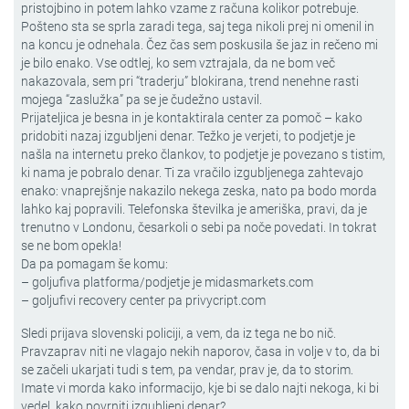
pristojbino in potem lahko vzame z računa kolikor potrebuje.
Pošteno sta se sprla zaradi tega, saj tega nikoli prej ni omenil in
na koncu je odnehala. Čez čas sem poskusila še jaz in rečeno mi
je bilo enako. Vse odtlej, ko sem vztrajala, da ne bom več
nakazovala, sem pri “traderju” blokirana, trend nenehne rasti
mojega “zaslužka” pa se je čudežno ustavil.
Prijateljica je besna in je kontaktirala center za pomoč – kako
pridobiti nazaj izgubljeni denar. Težko je verjeti, to podjetje je
našla na internetu preko člankov, to podjetje je povezano s tistim,
ki nama je pobralo denar. Ti za vračilo izgubljenega zahtevajo
enako: vnaprejšnje nakazilo nekega zeska, nato pa bodo morda
lahko kaj popravili. Telefonska številka je ameriška, pravi, da je
trenutno v Londonu, česarkoli o sebi pa noče povedati. In tokrat
se ne bom opekla!
Da pa pomagam še komu:
– goljufiva platforma/podjetje je midasmarkets.com
– goljufivi recovery center pa privycript.com
Sledi prijava slovenski policiji, a vem, da iz tega ne bo nič.
Pravzaprav niti ne vlagajo nekih naporov, časa in volje v to, da bi
se začeli ukarjati tudi s tem, pa vendar, prav je, da to storim.
Imate vi morda kako informacijo, kje bi se dalo najti nekoga, ki bi
vedel, kako povrniti izgubljeni denar?