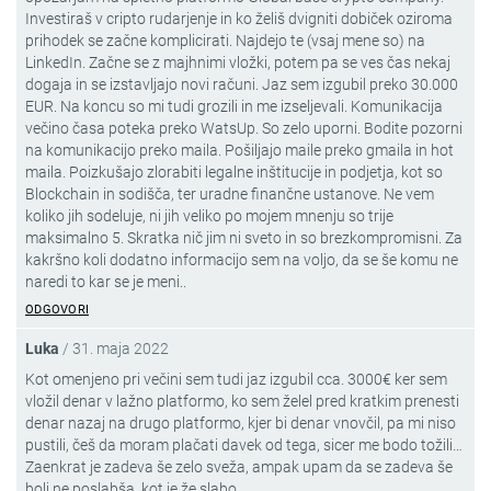
Investiraš v cripto rudarjenje in ko želiš dvigniti dobiček oziroma
prihodek se začne komplicirati. Najdejo te (vsaj mene so) na
LinkedIn. Začne se z majhnimi vložki, potem pa se ves čas nekaj
dogaja in se izstavljajo novi računi. Jaz sem izgubil preko 30.000
EUR. Na koncu so mi tudi grozili in me izseljevali. Komunikacija
večino časa poteka preko WatsUp. So zelo uporni. Bodite pozorni
na komunikacijo preko maila. Pošiljajo maile preko gmaila in hot
maila. Poizkušajo zlorabiti legalne inštitucije in podjetja, kot so
Blockchain in sodišča, ter uradne finančne ustanove. Ne vem
koliko jih sodeluje, ni jih veliko po mojem mnenju so trije
maksimalno 5. Skratka nič jim ni sveto in so brezkompromisni. Za
kakršno koli dodatno informacijo sem na voljo, da se še komu ne
naredi to kar se je meni..
ODGOVORI
Luka
/
31. maja 2022
Kot omenjeno pri večini sem tudi jaz izgubil cca. 3000€ ker sem
vložil denar v lažno platformo, ko sem želel pred kratkim prenesti
denar nazaj na drugo platformo, kjer bi denar vnovčil, pa mi niso
pustili, češ da moram plačati davek od tega, sicer me bodo tožili…
Zaenkrat je zadeva še zelo sveža, ampak upam da se zadeva še
bolj ne poslabša, kot je že slabo.