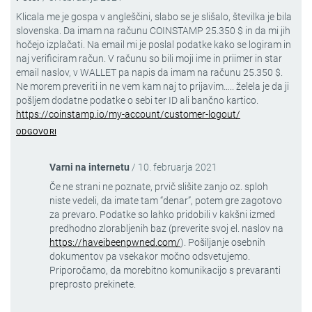
Klicala me je gospa v angleščini, slabo se je slišalo, številka je bila
slovenska. Da imam na računu COINSTAMP 25.350 $ in da mi jih
hočejo izplačati. Na email mi je poslal podatke kako se logiram in
naj verificiram račun. V računu so bili moji ime in priimer in star
email naslov, v WALLET pa napis da imam na računu 25.350 $.
Ne morem preveriti in ne vem kam naj to prijavim….. želela je da ji
pošljem dodatne podatke o sebi ter ID ali bančno kartico.
https://coinstamp.io/my-account/customer-logout/
ODGOVORI
Varni na internetu
/
10. februarja 2021
Če ne strani ne poznate, prvič slišite zanjo oz. sploh
niste vedeli, da imate tam “denar”, potem gre zagotovo
za prevaro. Podatke so lahko pridobili v kakšni izmed
predhodno zlorabljenih baz (preverite svoj el. naslov na
https://haveibeenpwned.com/
). Pošiljanje osebnih
dokumentov pa vsekakor močno odsvetujemo.
Priporočamo, da morebitno komunikacijo s prevaranti
preprosto prekinete.