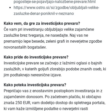
pogosteje-se-pojavljajo-nalozbene-prevare.html
https://www.ostro.si/si/zgodbe/obljubljali-velike-
zasluzke-denar-poniknil-v-neznano
Kako vem, da gre za investicijsko prevaro?
Če vam pri investiranju obljubljajo velike zajamčene
zaslužke brez tveganja, ne nasedajte. Naj vas ne
premamijo lepe besede, zeleni grafi in neverjetne zgodbe
novonastalih bogatašev.
Kako pride do investicijske prevare?
Investicijske prevare se začnejo z lažnimi oglasi o bajnih
zaslužkih, v katerih goljufi zlorabijo podobe znanih oseb, ki
jim podtaknejo neresnične izjave.
Kako poteka investicijska prevara?
Prepričajo vas z enostavnim postopkom investiranja in z
zajamčenim donosom. Po začetnem plačilu, ki običajno
znaša 250 EUR, vam dodelijo dostop do spletnega portala,
ki vam kaže izmišljene podatke o neverjetni rasti