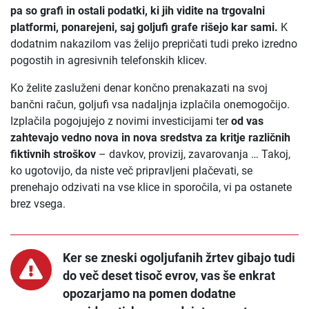
pa so grafi in ostali podatki, ki jih vidite na trgovalni
platformi, ponarejeni, saj goljufi grafe rišejo kar sami.
K
dodatnim nakazilom vas želijo prepričati tudi preko izredno
pogostih in agresivnih telefonskih klicev.
Ko želite zasluženi denar končno prenakazati na svoj
bančni račun, goljufi vsa nadaljnja izplačila onemogočijo.
Izplačila pogojujejo z novimi investicijami ter
od vas
zahtevajo vedno nova in nova sredstva za kritje različnih
fiktivnih stroškov
– davkov, provizij, zavarovanja … Takoj,
ko ugotovijo, da niste več pripravljeni plačevati, se
prenehajo odzivati na vse klice in sporočila, vi pa ostanete
brez vsega.
Ker se zneski ogoljufanih žrtev gibajo tudi
do več deset tisoč evrov, vas še enkrat
opozarjamo na pomen dodatne