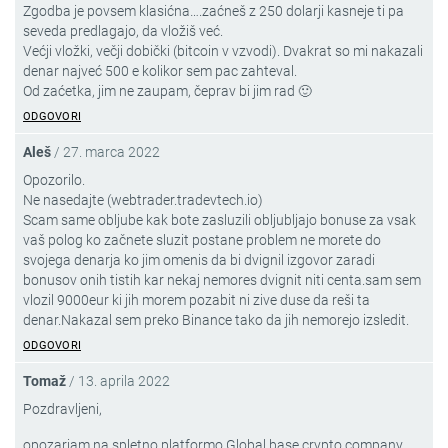
Zgodba je povsem klasićna….zaćneš z 250 dolarji kasneje ti pa
seveda predlagajo, da vložiš već.
Većji vložki, večji dobički (bitcoin v vzvodi). Dvakrat so mi nakazali
denar najveć 500 e kolikor sem pac zahteval.
Od zaćetka, jim ne zaupam, čeprav bi jim rad 🙂
ODGOVORI
Aleš
/
27. marca 2022
Opozorilo.
Ne nasedajte (webtrader.tradevtech.io)
Scam same obljube kak bote zasluzili obljubljajo bonuse za vsak
vaš polog ko začnete sluzit postane problem ne morete do
svojega denarja ko jim omenis da bi dvignil izgovor zaradi
bonusov onih tistih kar nekaj nemores dvignit niti centa.sam sem
vlozil 9000eur ki jih morem pozabit ni zive duse da reši ta
denar.Nakazal sem preko Binance tako da jih nemorejo izsledit.
ODGOVORI
Tomaž
/
13. aprila 2022
Pozdravljeni,
opozarjam na spletno platformo Global base crypto company.