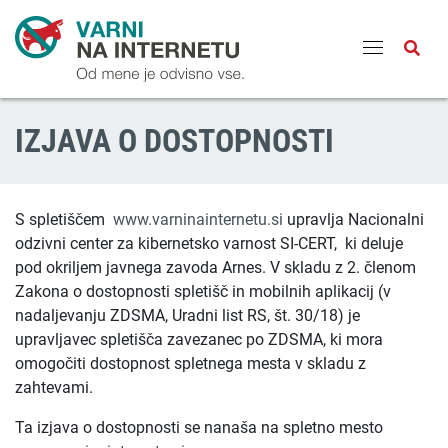
Odpri
IZJAVA O DOSTOPNOSTI
S spletiščem
www.varninainternetu.si
upravlja Nacionalni
odzivni center za kibernetsko varnost SI-CERT, ki deluje
pod okriljem javnega zavoda Arnes. V skladu z 2. členom
Zakona o dostopnosti spletišč in mobilnih aplikacij (v
nadaljevanju ZDSMA, Uradni list RS, št. 30/18) je
upravljavec spletišča zavezanec po ZDSMA, ki mora
omogočiti dostopnost spletnega mesta v skladu z
zahtevami.
Ta izjava o dostopnosti se nanaša na spletno mesto