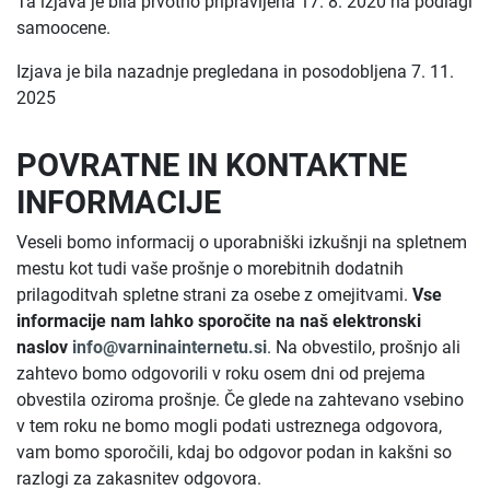
Ta izjava je bila prvotno pripravljena 17. 8. 2020 na podlagi
samoocene.
Izjava je bila nazadnje pregledana in posodobljena 7. 11.
2025
POVRATNE IN KONTAKTNE
INFORMACIJE
Veseli bomo informacij o uporabniški izkušnji na spletnem
mestu kot tudi vaše prošnje o morebitnih dodatnih
prilagoditvah spletne strani za osebe z omejitvami.
Vse
informacije nam lahko sporočite na naš elektronski
naslov
info@varninainternetu.si
. Na obvestilo, prošnjo ali
zahtevo bomo odgovorili v roku osem dni od prejema
obvestila oziroma prošnje. Če glede na zahtevano vsebino
v tem roku ne bomo mogli podati ustreznega odgovora,
vam bomo sporočili, kdaj bo odgovor podan in kakšni so
razlogi za zakasnitev odgovora.