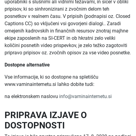
uporabniki s slušnimi ali vidnimi težavami, in sicer v obliki
pripisov, ki so sinhronizirani z zvočnim delom teh
posnetkov v realnem času. V pripisih (podnapisi oz. Closed
Captions CC) so vključeni vsi govorjeni dialogi.. Zaradi
omejenih kadrovskih in finančnih resursov znotraj majhne
ekipe zaposlenih na SI-CERT in ob hkratni zelo veliki
količini posnetih video prispevkov, je zelo težko zagotoviti
pripravo pripisov oz. zvočnih opisov za vse video posnetke.
Dostopne alternative
Vse informacije, ki so dostopne na spletišču
www.varninainternetu.si lahko dobite tudi:
na elektronskem naslovu
info@varninainternetu.si
PRIPRAVA IZJAVE O
DOSTOPNOSTI