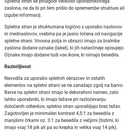
Spletna stran se prilagodi velikosti uporabnikovega
zaslona, ne da bi pri tem prišlo do spremembe strukture ali
izgube informacij.
Spletna stran je strukturirana logično z uporabo naslovov
in mednaslovov, vsebina pa je jasno ločena od navigacije
spletne strani. Vnosna polja in obrazci imajo za bralnike
zaslona dodane oznake (label), ki jih natančneje opisujejo.
Oznake imajo dodane tudi vse ikone, ki nimajo besedila.
Razločljivost
Navodila za uporabo spletnih obrazcev in ostalih
elementov na spletni strani se ne zanašajo zgolj na barvo.
Barve na spletni strani imajo le dekorativni namen, zato
lahko uporabniki, ki imajo težave pri razločevanju
določenih odtenkov, spletno stran uporabljajo brez težav.
Zagotovljen je minimalen kontrast 4,5:1 za besedila z
manjšimi črkami oz. 3:1 za besedila z večjimi (tistimi, ki
imajo vsaj 18 pik ali pa so krepka in velika vsaj 14 pik).