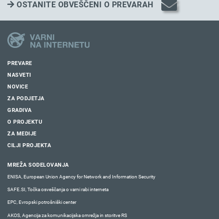
OSTANITE OBVEŠČENI O PREVARAH
PREVARE
NASVETI
NOVICE
ZA PODJETJA
GRADIVA
O PROJEKTU
ZA MEDIJE
CILJI PROJEKTA
MREŽA SODELOVANJA
ENISA, European Union Agency for Network and Information Security
SAFE.SI, Točka osveščanja o varni rabi interneta
EPC, Evropski potrošniški center
AKOS, Agencija za komunikacijska omrežja in storitve RS