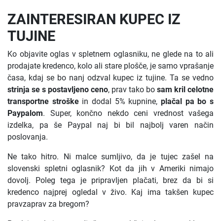
ZAINTERESIRAN KUPEC IZ
TUJINE
Ko objavite oglas v spletnem oglasniku, ne glede na to ali
prodajate kredenco, kolo ali stare plošče, je samo vprašanje
časa, kdaj se bo nanj odzval kupec iz tujine. Ta se vedno
strinja se s postavljeno ceno
, prav tako bo
sam kril celotne
transportne stroške
in dodal 5% kupnine,
plačal pa bo s
Paypalom
. Super, končno nekdo ceni vrednost vašega
izdelka, pa še Paypal naj bi bil najbolj varen način
poslovanja.
Ne tako hitro. Ni malce sumljivo, da je tujec zašel na
slovenski spletni oglasnik? Kot da jih v Ameriki nimajo
dovolj. Poleg tega je pripravljen plačati, brez da bi si
kredenco najprej ogledal v živo. Kaj ima takšen kupec
pravzaprav za bregom?