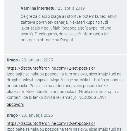
Varni na internetu
/
23. aprila 2019
Če gre za plačilo blaga ali storitve, potem kupec lahko
zahteva povrnitev denarja. Nekateri kupci to tudi
izkoriščajo v goljufijah (pogooglajte “paypal refund
scam”). Predlagamo, da se za več informacij o teh
postopkih obrnete na Paypal.
Drago
/
23. januarja 2025
https://discountofferonline.com/12-set-pots-slo/
Izogibajte se nakupu posode na tem naslovu, sicer imajo tudi na
drugih naslovih objavo ..Moja žena je naročila t.i. boljšo posodo s
pripomočki . Poslali so navadno nerjavečo posodo tenke
pločevine.. Brez dodatnih pripomočkov . Ni bilo možno stopiti v
kontakt , da bi lahko izvršili reklamacijo .NEDOSEGLJIVI !
ODGOVORI
Drago
/
23. januarja 2025
https://discountofferonline.com/12-set-pots-slo/
Izogibajte se nakupu posode na tem naslovu, sicer imajo tudi na