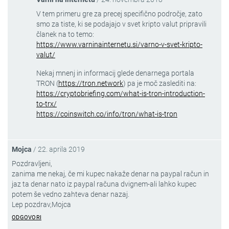
V tem primeru gre za precej specifično področje, zato
smo za tiste, ki se podajajo v svet kripto valut pripravili
članek na to temo:
https://www.varninainternetu.si/varno-v-svet-kripto-
valut/
Nekaj mnenj in informacij glede denarnega portala
TRON (
https://tron.network
) pa je moč zaslediti na:
https://cryptobriefing.com/what-is-tron-introduction-
to-trx/
https://coinswitch.co/info/tron/what-is-tron
Mojca
/
22. aprila 2019
Pozdravljeni,
zanima me nekaj, če mi kupec nakaže denar na paypal račun in
jaz ta denar nato iz paypal računa dvignem-ali lahko kupec
potem še vedno zahteva denar nazaj.
Lep pozdrav,Mojca
ODGOVORI