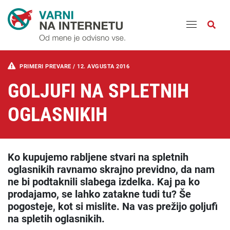
Odpri
PRIMERI PREVARE /
12. AVGUSTA 2016
GOLJUFI NA SPLETNIH
OGLASNIKIH
Ko kupujemo rabljene stvari na spletnih
oglasnikih ravnamo skrajno previdno, da nam
ne bi podtaknili slabega izdelka. Kaj pa ko
prodajamo, se lahko zatakne tudi tu? Še
pogosteje, kot si mislite. Na vas prežijo goljufi
na spletih oglasnikih.