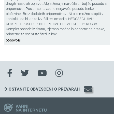
drugih naslovih objavo ..Moja žena je naročila t.i. boljšo posodo s
pripomočki . Poslali so navadno nerjavečo posodo tenke
pločevine.. Brez dodatnih pripomočkov . Ni bilo možno stopiti v
kontakt , da bi lahko izvršili reklamacijo .NEDOSEGLJIVI !
KOMPLET POSODE Z NELEPLJIVO PREVLEKO – 12 KOSOV
Komplet posode iz titana, izjemno močne in odporne na praske,
primerne za vse vrste štedilnikov
ODGOVORI
OSTANITE OBVEŠČENI O PREVARAH