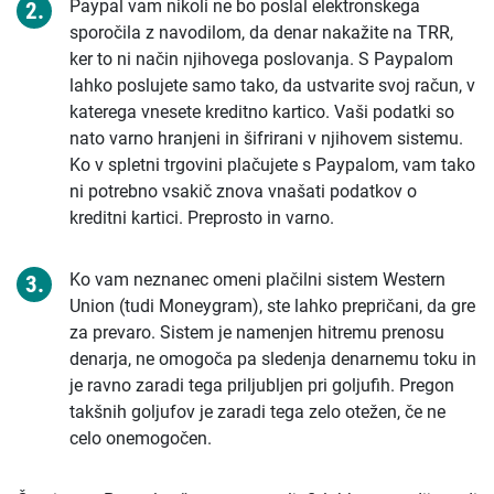
Paypal vam nikoli ne bo poslal elektronskega
sporočila z navodilom, da denar nakažite na TRR,
ker to ni način njihovega poslovanja. S Paypalom
lahko poslujete samo tako, da ustvarite svoj račun, v
katerega vnesete kreditno kartico. Vaši podatki so
nato varno hranjeni in šifrirani v njihovem sistemu.
Ko v spletni trgovini plačujete s Paypalom, vam tako
ni potrebno vsakič znova vnašati podatkov o
kreditni kartici. Preprosto in varno.
Ko vam neznanec omeni plačilni sistem Western
Union (tudi Moneygram), ste lahko prepričani, da gre
za prevaro. Sistem je namenjen hitremu prenosu
denarja, ne omogoča pa sledenja denarnemu toku in
je ravno zaradi tega priljubljen pri goljufih. Pregon
takšnih goljufov je zaradi tega zelo otežen, če ne
celo onemogočen.