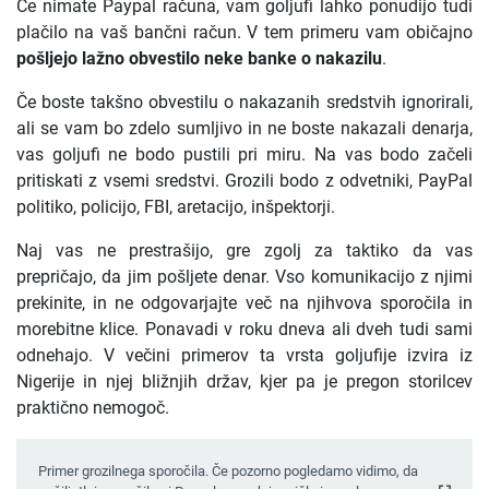
Če nimate Paypal računa, vam goljufi lahko ponudijo tudi
plačilo na vaš bančni račun. V tem primeru vam običajno
pošljejo lažno obvestilo neke banke o nakazilu
.
Če boste takšno obvestilu o nakazanih sredstvih ignorirali,
ali se vam bo zdelo sumljivo in ne boste nakazali denarja,
vas goljufi ne bodo pustili pri miru. Na vas bodo začeli
pritiskati z vsemi sredstvi. Grozili bodo z odvetniki, PayPal
politiko, policijo, FBI, aretacijo, inšpektorji.
Naj vas ne prestrašijo, gre zgolj za taktiko da vas
prepričajo, da jim pošljete denar. Vso komunikacijo z njimi
prekinite, in ne odgovarjajte več na njihvova sporočila in
morebitne klice. Ponavadi v roku dneva ali dveh tudi sami
odnehajo. V večini primerov ta vrsta goljufije izvira iz
Nigerije in njej bližnjih držav, kjer pa je pregon storilcev
praktično nemogoč.
Primer grozilnega sporočila. Če pozorno pogledamo vidimo, da