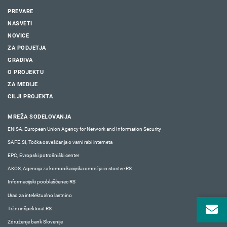
PREVARE
NASVETI
NOVICE
ZA PODJETJA
GRADIVA
O PROJEKTU
ZA MEDIJE
CILJI PROJEKTA
MREŽA SODELOVANJA
ENISA, European Union Agency for Network and Information Security
SAFE.SI, Točka osveščanja o varni rabi interneta
EPC, Evropski potrošniški center
AKOS, Agencija za komunikacijska omrežja in storitve RS
Informacijski pooblaščenec RS
Urad za intelektualno lastnino
Tržni inšpektorat RS
Združenje bank Slovenije