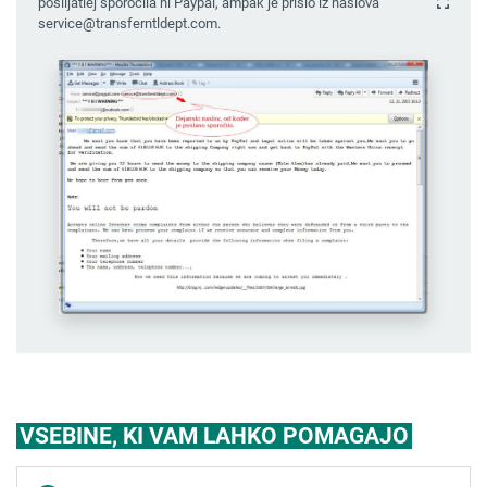
pošiljatlej sporočila ni Paypal, ampak je prišlo iz naslova
service@transferntldept.com.
VSEBINE, KI VAM LAHKO POMAGAJO