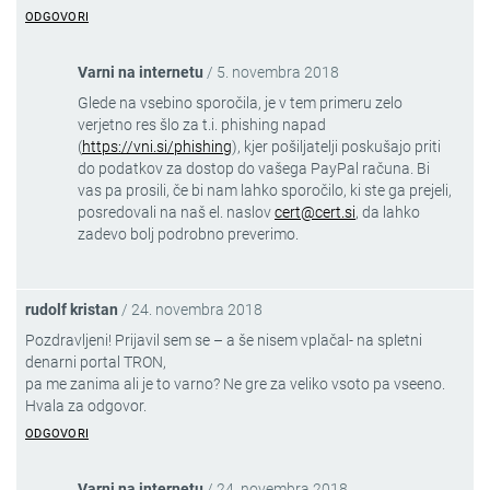
ODGOVORI
Varni na internetu
/
5. novembra 2018
Glede na vsebino sporočila, je v tem primeru zelo
verjetno res šlo za t.i. phishing napad
(
https://vni.si/phishing
), kjer pošiljatelji poskušajo priti
do podatkov za dostop do vašega PayPal računa. Bi
vas pa prosili, če bi nam lahko sporočilo, ki ste ga prejeli,
posredovali na naš el. naslov
cert@cert.si
, da lahko
zadevo bolj podrobno preverimo.
rudolf kristan
/
24. novembra 2018
Pozdravljeni! Prijavil sem se – a še nisem vplačal- na spletni
denarni portal TRON,
pa me zanima ali je to varno? Ne gre za veliko vsoto pa vseeno.
Hvala za odgovor.
ODGOVORI
Varni na internetu
/
24. novembra 2018