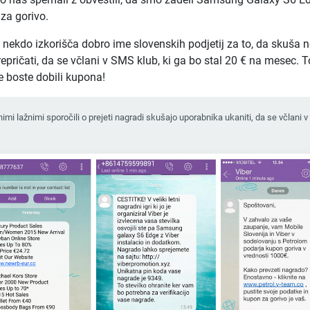
 za gorivo.
a nekdo izkorišča dobro ime slovenskih podjetij za to, da skuša
pričati, da se včlani v SMS klub, ki ga bo stal 20 € na mesec. Tor
e boste dobili kupona!
čnimi lažnimi sporočili o prejeti nagradi skušajo uporabnika ukaniti, da se včlani v