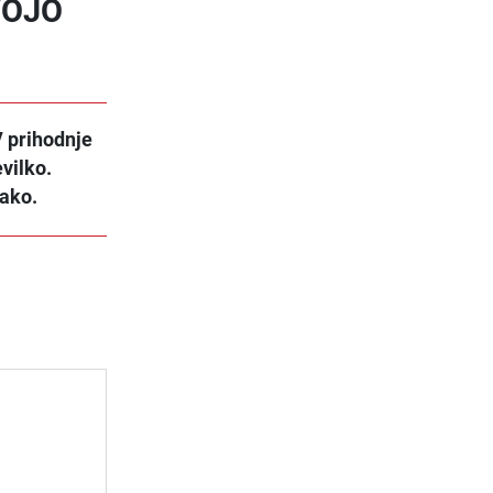
VOJO
V prihodnje
vilko.
tako.