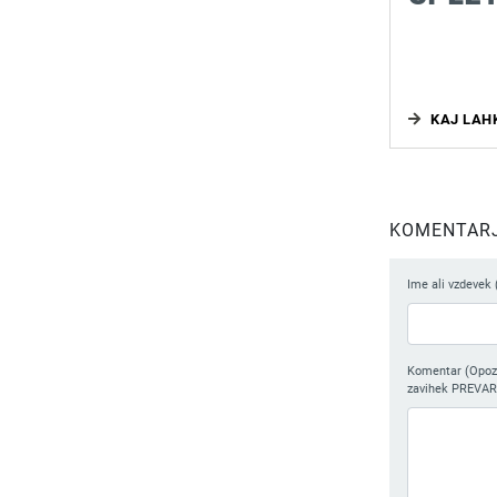
KAJ LAH
KOMENTARJI
Ime ali vzdevek 
Komentar (Opozor
zavihek PREVAR