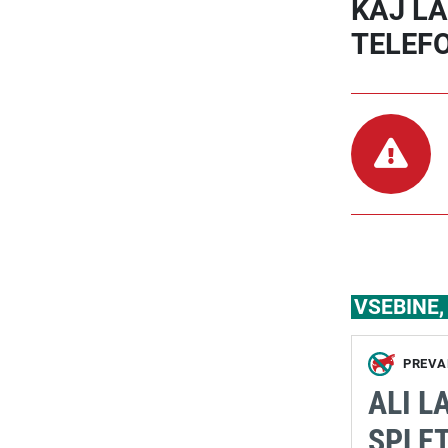
KAJ LA
TELEF
VSEBINE
PREVA
ALI 
SPLET