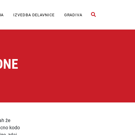
JA
IZVEDBA DELAVNICE
GRADIVA
Odpri iskalno polje
ONE
ah že
licno kodo
ge, zdaj