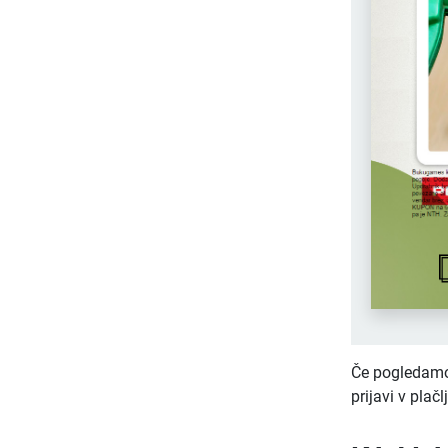
Če pogledamo 
prijavi v plač