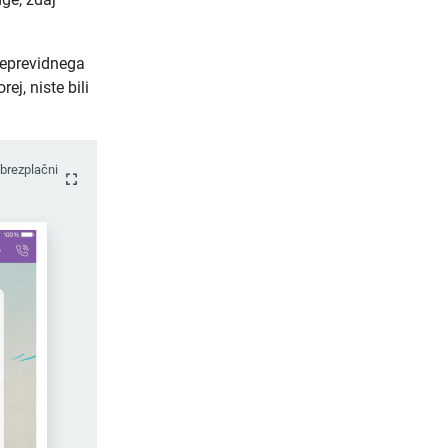
 neprevidnega
ej, niste bili
 brezplačni