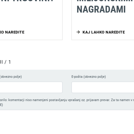
NAGRADAMI
KO NAREDITE
KAJ LAHKO NAREDITE
 / 1
(obvezno polje)
E-pošta (obvezno polje)
ilo: komentarji niso namenjeni postavljanju vprašanj oz. prijavam prevar. Za ta namen v 
E)