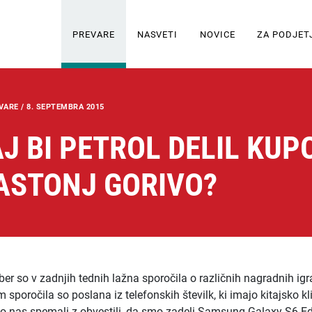
PREVARE
NASVETI
NOVICE
ZA PODJET
VARE /
8. SEPTEMBRA 2015
J BI PETROL DELIL KUP
ASTONJ GORIVO?
iber so v zadnjih tednih lažna sporočila o različnih nagradnih igr
 sporočila so poslana iz telefonskih številk, ki imajo kitajsko k
so nas spemali z obvestili, da smo zadeli Samsung Galaxy S6 Ed