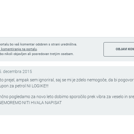
ortalu bo vaš komentar odobren s strani uredništva.
a komentiranja na portalu
.
bo nikoli objavljen ali posredovan tretjim osebam.
5. decembra 2015
o prejel, ampak sem ignoriral, saj se mi je zdelo nemogoče, da bi pogovor
kupon za petrol NI LOGIKE!!!
ančno pogledamo za novo leto dobimo sporočilo prek vibra za veselo in sr
 NEMOREMO NITI HVALA NAPISAT