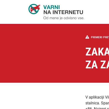
PRIMERI PRE
ZAKA
ZA Z
V aplikaciji V
stalnica. Spam
+86. Najprej 