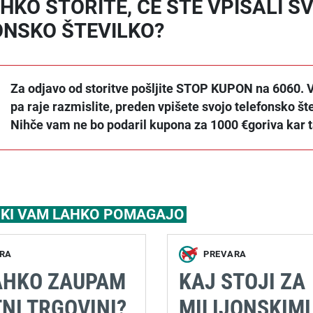
HKO STORITE, ČE STE VPISALI S
ONSKO ŠTEVILKO?
Za odjavo od storitve pošljite STOP KUPON na 6060. 
pa raje razmislite, preden vpišete svojo telefonsko šte
Nihče vam ne bo podaril kupona za 1000 €goriva kar 
, KI VAM LAHKO POMAGAJO
RA
PREVARA
LAHKO ZAUPAM
KAJ STOJI ZA
NI TRGOVINI?
MILIJONSKIMI