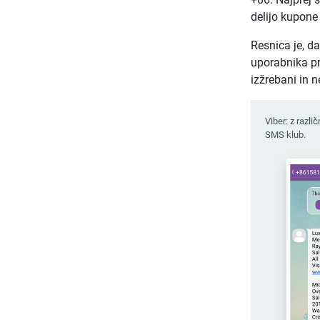
delijo kupone
Resnica je, d
uporabnika pre
izžrebani in n
Viber: z razli
SMS klub.