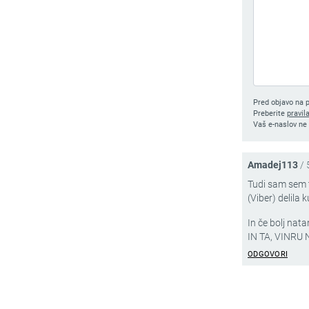
Pred objavo na p
Preberite
pravil
Vaš e-naslov ne 
Amadej113
/
Tudi sam sem t
(Viber) delila 
In če bolj nat
IN TA, VINRU
ODGOVORI