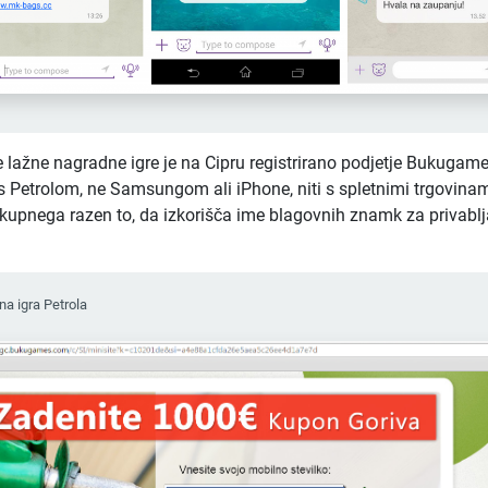
e lažne nagradne igre je na Cipru registrirano podjetje Bukugame
 Petrolom, ne Samsungom ali iPhone, niti s spletnimi trgovina
skupnega razen to, da izkorišča ime blagovnih znamk za privablja
a igra Petrola