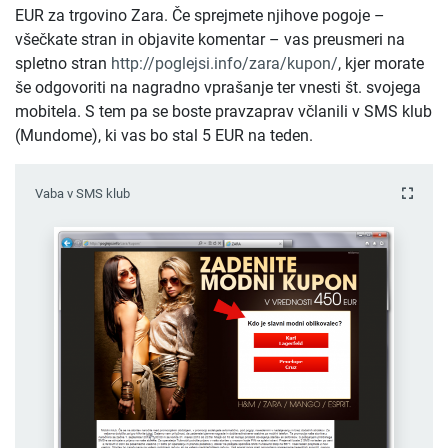
EUR za trgovino Zara. Če sprejmete njihove pogoje –
všečkate stran in objavite komentar – vas preusmeri na
spletno stran
http://poglejsi.info/zara/kupon/
, kjer morate
še odgovoriti na nagradno vprašanje ter vnesti št. svojega
mobitela. S tem pa se boste pravzaprav včlanili v SMS klub
(Mundome), ki vas bo stal 5 EUR na teden.
Vaba v SMS klub