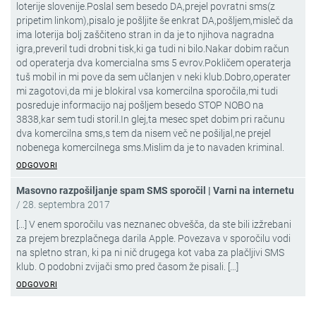
loterije slovenije.Poslal sem besedo DA,prejel povratni sms(z
pripetim linkom),pisalo je pošljite še enkrat DA,pošljem,misleč da
ima loterija bolj zaščiteno stran in da je to njihova nagradna
igra,preveril tudi drobni tisk,ki ga tudi ni bilo.Nakar dobim račun
od operaterja dva komercialna sms 5 evrov.Pokličem operaterja
tuš mobil in mi pove da sem učlanjen v neki klub.Dobro,operater
mi zagotovi,da mi je blokiral vsa komercilna sporočila,mi tudi
posreduje informacijo naj pošljem besedo STOP NOBO na
3838,kar sem tudi storil.In glej,ta mesec spet dobim pri računu
dva komercilna sms,s tem da nisem več ne pošiljal,ne prejel
nobenega komercilnega sms.Mislim da je to navaden kriminal.
ODGOVORI
Masovno razpošiljanje spam SMS sporočil | Varni na internetu
/
28. septembra 2017
[…] V enem sporočilu vas neznanec obvešča, da ste bili izžrebani
za prejem brezplačnega darila Apple. Povezava v sporočilu vodi
na spletno stran, ki pa ni nič drugega kot vaba za plačljivi SMS
klub. O podobni zvijači smo pred časom že pisali. […]
ODGOVORI