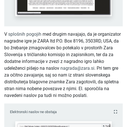
V
splošnih pogojih
med drugim navajajo, da je organizator
nagradne igre je ZARA ltd P.O. Box 8196, 3503RD, USA, da
bo žrebanje zmagovalcev bo potekalo v prostorih Zara
Slovenija s tričlansko komisijo in zapisnikom, ter da za
dodatne informacije v zvezi z nagradno igro lahko
udeleženci pišejo na naslov
nagrada@zara.si
. Pri tem gre
za očitno zavajanje, saj so nam iz strani slovenskega
distributerja blagovne znamke Zara zagotovili, da spletna
stran nima nobene povezave z njimi. El. sporočila na
navedeni naslov pa tudi ni možno poslati.
Elektronski naslov ne obstaja