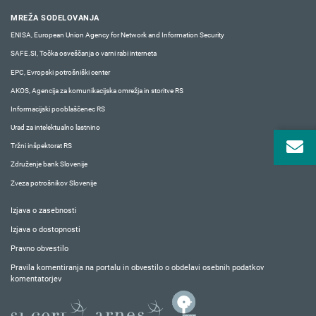
MREŽA SODELOVANJA
ENISA, European Union Agency for Network and Information Security
SAFE.SI, Točka osveščanja o varni rabi interneta
EPC, Evropski potrošniški center
AKOS, Agencija za komunikacijska omrežja in storitve RS
Informacijski pooblaščenec RS
Urad za intelektualno lastnino
Tržni inšpektorat RS
Združenje bank Slovenije
Zveza potrošnikov Slovenije
Izjava o zasebnosti
Izjava o dostopnosti
Pravno obvestilo
Pravila komentiranja na portalu in obvestilo o obdelavi osebnih podatkov
komentatorjev