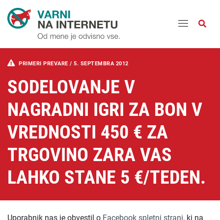
Odpri
PRIMERI PREVARE /
5. SEPTEMBRA 2012
SODELOVANJE V
NAGRADNI IGRI ZA BON V
VREDNOSTI 450 € ZA
TRGOVINO ZARA VAS
LAHKO STANE 5 €/TEDEN.
Uporabnik nas je obvestil o
Facebook spletni strani
, ki na