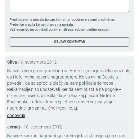
Pred objavo na portalu bo vaš komentar odobren s strani uredništva.
Preberite
pravila komentiranja na portalu
.
Vaš e-naslov ne bo nikoli objavljen ali posredovan tretjim osebam.
Silva
/
9. septembra 2012
Nasedla sem pri nagradni igri za Hoferin kasneje videla opozorilo,
da Hofer nima nobene nagradne igre. Ko so mi na Debitelu
povedali, da so spročila plačljiva, sem poklicala še moba…
Reklamacije niso upoštevali, ker da sem pristala na pogoje –
nikjer prej nisem zasledila, da je treba kaj plačati. Ne le na
Facebooku, tudi na drugih spletnih straneh se pojavljajo
nagradne igre za različne trgovine. Lp!
ODGOVORI
Jernej
/
10. septembra 2012
Nasedel sem pri nagradni igri,katera je bila objavljena,na strani