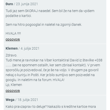
Đuro
/
23. junija 2021
Tudi jaz sem SKORAJ nasedel. Sem bil že na tem da vpišem
podatke o kartici.
Sem na hitro pogooglal in naletel na zgornji članek.
HVALA !!!!!
ODGOVORI
Klemen
/
4. julija 2021
Zdravo.
Tudi mene je ravnokar na Viber kontaktiral David iz številke +038
…….. (se ne spomnem ostalih, ker sem zbrisal kontakt). V prvem
sporočilu je poizvedoval, če je še na voljo. V drugem pa govoril
nekaj o kurirju in Pošti. Ker je bilo sumljivo sem poizvedel na
googlu. In naletim na ta forum. HVALA!
Lp, Klemen
ODGOVORI
Wega
/
18. julija 2021
Kako pravzaprav to deluje? Nakazilo s kreditne kartice mora