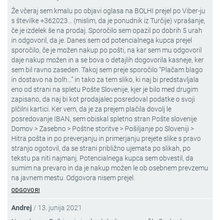
Že včeraj sem kmalu po objavi oglasa na BOLHI prejel po Viber-ju
s številke +362023… (mislim, da je ponudnik iz Turčije) vprašanje,
če je izdelek še na prodaj. Sporočilo sem opazil po dobrih 5 urah
in odgovoril, da je. Danes sem od potencialnega kupca prejel
sporočilo, če je možen nakup po pošti, na kar sem mu odgovoril
daje nakup možen in a se bova o detajlih dogovorila kasneje, ker
sem bil ravno zaseden. Takoj sem preje sporočilo “Plačam blago
in dostavo na bolh…” in tako za tem sliko, ki naj bi predstavljala
eno od strani na spletu Pošte Slovenije, kjer je bilo med drugim
zapisano, da naj bi kot prodajalec posredoval podatke o svoji
plčilni kartici. Ker vem, da je za prejem plačila dovolj le
posredovanje IBAN, sem obiskal spletno stran Pošte slovenije
Domov > Zasebno > Poštne storitve > Pošiljanje po Sloveniji >
Hitra pošta in po preverjanju in primerjanju prejete slike s pravo
stranjo ogotovil, da se strani približno ujemata po slikah, po
tekstu pa niti najmanj. Potencialnega kupca sem obvestil, da
sumim na prevaro in da je nakup možen le ob osebnem prevzemu
na javnem mestu. Odgovora nisem prejel.
ODGOVORI
Andrej
/
13. junija 2021