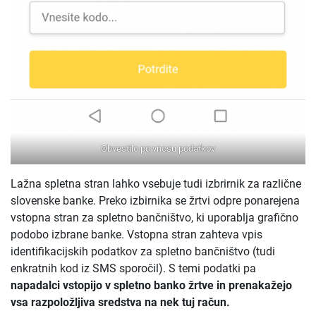
Obvestilo po vnosu podatkov
Lažna spletna stran lahko vsebuje tudi izbrirnik za različne
slovenske banke. Preko izbirnika se žrtvi odpre ponarejena
vstopna stran za spletno bančništvo, ki uporablja grafično
podobo izbrane banke. Vstopna stran zahteva vpis
identifikacijskih podatkov za spletno bančništvo (tudi
enkratnih kod iz SMS sporočil). S temi podatki pa
napadalci vstopijo v spletno banko žrtve in prenakažejo
vsa razpoložljiva sredstva na nek tuj račun.