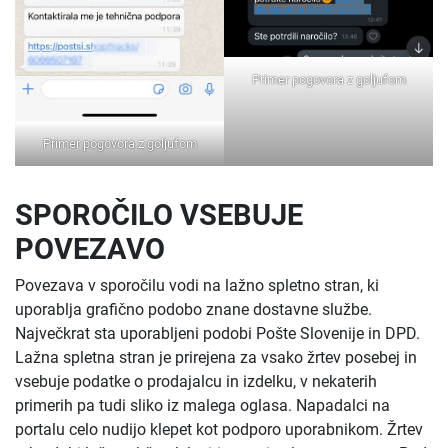
Primer pogovora z goljufom
Primer pogovora z goljufom
SPOROČILO VSEBUJE
POVEZAVO
Povezava v sporočilu vodi na lažno spletno stran, ki
uporablja grafično podobo znane dostavne službe.
Največkrat sta uporabljeni podobi Pošte Slovenije in DPD.
Lažna spletna stran je prirejena za vsako žrtev posebej in
vsebuje podatke o prodajalcu in izdelku, v nekaterih
primerih pa tudi sliko iz malega oglasa. Napadalci na
portalu celo nudijo klepet kot podporo uporabnikom. Žrtev