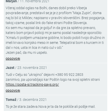
Marjan
/
11. novembra 2021
Včeraj oddal oglas na Bolhi, danes dobil preko Viberja
povpraševanje, predstavil se je je z profilom “Maja Zupin”, doma
naj bi bil iz Milićev, napisano v pravilni slovenščini. Brez pogajanja,
takoj vzame, poslal link do fake strani Pošte Slovenija.
Ko sem mu napisal da je goljuf in da gre za spletno prevaro,
katero bom prijavil policiji mi je samo poslal naslednje sporočilo:
“Kmalu ti pošljem umazane gobline, ki bodo pobili tvojo družino in
imeli krvavo konjsko meso in seme. Telepatiral bom s kurcem in ti
dal v nos, usta in lica in nato cul v oči.”
Jezen pač, da mu ni uspelo.
ODGOVORI
Jazst
/
23. novembra 2021
Tudi v Celju so “ukrajinci” dejavni +380 95 922 2803
zanimivo, pa uporabljajo kar Poštin logo na svoji spletni strani
https://posta-si.tracking-pays.org/
ODGOVORI
Tomaž
/
3. decembra 2021
To je že stara zadeva.Nova je ta da te pokliče ali pošlje mail.