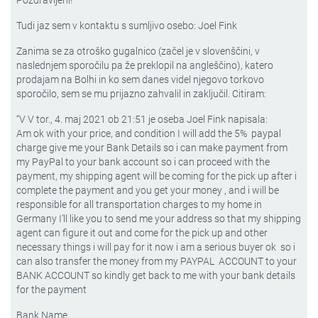
Pozdravljeni!
Tudi jaz sem v kontaktu s sumljivo osebo: Joel Fink
Zanima se za otroško gugalnico (začel je v slovenščini, v
naslednjem sporočilu pa že preklopil na angleščino), katero
prodajam na Bolhi in ko sem danes videl njegovo torkovo
sporočilo, sem se mu prijazno zahvalil in zaključil. Citiram:
“V V tor., 4. maj 2021 ob 21:51 je oseba Joel Fink napisala:
Am ok with your price, and condition I will add the 5% paypal
charge give me your Bank Details so i can make payment from
my PayPal to your bank account so i can proceed with the
payment, my shipping agent will be coming for the pick up after i
complete the payment and you get your money , and i will be
responsible for all transportation charges to my home in
Germany I’ll like you to send me your address so that my shipping
agent can figure it out and come for the pick up and other
necessary things i will pay for it now i am a serious buyer ok so i
can also transfer the money from my PAYPAL ACCOUNT to your
BANK ACCOUNT so kindly get back to me with your bank details
for the payment
Bank Name