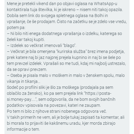
Mene je pretekli vikend dan po objavi oglasa na WhatsApp-u
kontaktirala tuja številka, ki je iskreno – nisem niti takoj opazila.
Dobila sem link do svojega spletnega oglasa na Bolhi in
vprašanje, če še prodajam. Čisto na začetku se je zdelo vse vredu,
potem pa:
– Ni bilo niti enega dodatnega vprašanja o izdelku, katerega so
želeli kar takoj kupiti.
– Izdelek so večkrat imenovali “blago”.
– Večkrat je bila omenjena “kurirska služba” brez imena podjetja,
prek katere naj bi jaz najprej prejela kupnino in naj bi se šele po
tem prevzel izdelek. Vprašali so me tudi, kdaj mi najbolj ustrezalo,
da se opravi prevzem.
– Oseba je pisala malo v moškem in malo v ženskem spolu, malo
vikanja in tikanja…
Sodeč po profilni sliki je šlo za moškega (prodajala pa sem
oblačilo za žensko), ko pa sem prejela link “https://posta-
si.money-pay…..”, sem odgovorila, da ne bom svojih bančnih
podatkov vpisovala na povezavi, kateri ne zaupam.
Po tem ni bilo z njihove strani nobenega odgovora več.
V takih primerih ne vem, ali je bolje tukaj zapisati ta komentar, ali
bi morala to prijaviti še kakšnemu uradu, kjer morda zbirajo
informacije o tem.