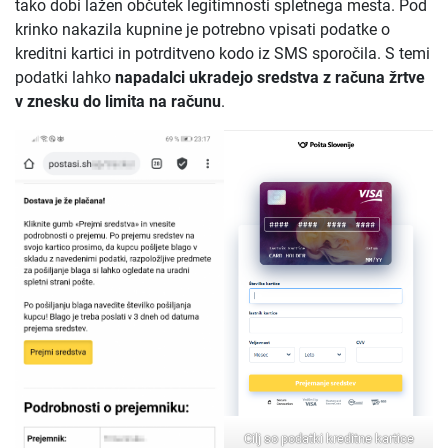
tako dobi lažen občutek legitimnosti spletnega mesta. Pod
krinko nakazila kupnine je potrebno vpisati podatke o
kreditni kartici in potrditveno kodo iz SMS sporočila. S temi
podatki lahko
napadalci ukradejo sredstva z računa žrtve
v znesku do limita na računu
.
Cilj so podatki kreditne kartice