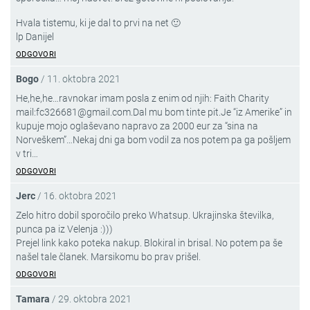
Hvala tistemu, ki je dal to prvi na net 🙂
lp Danijel
ODGOVORI
Bogo
/
11. oktobra 2021
He,he,he…ravnokar imam posla z enim od njih: Faith Charity
mail:fc326681@gmail.com.Dal mu bom tinte pit.Je “iz Amerike” in
kupuje mojo oglaševano napravo za 2000 eur za “sina na
Norveškem”…Nekaj dni ga bom vodil za nos potem pa ga pošljem
v tri…
ODGOVORI
Jerc
/
16. oktobra 2021
Zelo hitro dobil sporočilo preko Whatsup. Ukrajinska številka,
punca pa iz Velenja :)))
Prejel link kako poteka nakup. Blokiral in brisal. No potem pa še
našel tale članek. Marsikomu bo prav prišel.
ODGOVORI
Tamara
/
29. oktobra 2021