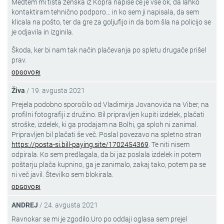
Medtem mi tista ženska iz Kopra napiše če je vse ok, da lahko
kontaktiram tehnično podporo… in ko sem ji napisala, da sem
klicala na pošto, ter da gre za goljufijo in da bom šla na policijo se
je odjavila in izginila.
Škoda, ker bi nam tak način plačevanja po spletu drugače prišel
prav.
ODGOVORI
Živa
/
19. avgusta 2021
Prejela podobno sporočilo od Vladimirja Jovanovića na Viber, na
profilni fotografiji z družino. Bil pripravljen kupiti izdelek, plačati
stroške, izdelek, ki ga prodajam na Bolhi, ga sploh ni zanimal.
Pripravljen bil plačati še več. Poslal povezavo na spletno stran
https://posta-si.bill-paying.site/1702454369
. Te niti nisem
odpirala. Ko sem predlagala, da bi jaz poslala izdelek in potem
poštarju plača kupnino, ga je zanimalo, zakaj tako, potem pa se
ni več javil. Številko sem blokirala.
ODGOVORI
ANDREJ
/
24. avgusta 2021
Ravnokar se mi je zgodilo.Uro po oddaji oglasa sem prejel