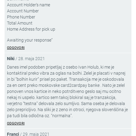
Account Holder’s name
Account Number
Phone Number
Total Amount
Home Address for pick up
Awaiting your response”
ODGOVORI
Niki
/
28. maja 2021
Danes imel podoben pripetljaj z osebo Ivan Holub, ki me je
kontaktiral preko vibra za oglas na bolhi. Zelel je placati v naprej
in bi “bolhin kurir” prisel po paket. Transakcija me je oskodovala
za en cent preko moskovske card2cardpay banke . Nato je zelel
ponoven vnos kartice in neko potrditveno geslo saj mu ocitno
nekaj ni uspelo. kartico sem takoj blokiral saj je tranzakcija,
verjetno “testna” delovala zelo sumljivo. Sama oseba je delovala
zelo prepricljivo. Na sliki je z zeno in otroci, njegova slovenščina je
pa tudi bila odločna oz. “normalna”.
ODGOVORI
Franci
/
29. maja 2021