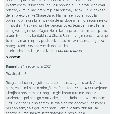
odnesem paket na pošto načeloma nima biti kaj narobe…
In sem enemu z imenom Eith Folk popustila… Fb profil je deloval
pristno, kumunikacija z njim je bila pristna, vse ok… In je “nakazal”
denar preko banke Chase Bank. Na mail sem potem dobila
obvestilo o nakazilu, ampak da denar dobim na moj račun šele ko
jim pošljem tracking number paketa, poleg tega pa mi je bil email
sumljivo dolg in neobičajen. No, in ker mi je to bil alarm sem preko
uradnih kanalov kontaktirala Chase Bank in z njimi preverila, če je
to njihov mail in njihov postopek, pa so mi rekli, da ne, da gre za
nateg… Moški seveda vse skupaj zanika…
Telefonska številka je bila iz UK: +447441434298
ODGOVORI
Danijel
/
24. septembra 2021
Pozdravljeni!
Res je, spet sami goljufi… dans se mi je isto zgodilo prek Vibra,
sumljiva št. mi ni dala mira,(št.telefona +380665104990, verjetno
Ukrajina) preverim na Googlu in glej kontaktira me Josip z
Maribora…. pol sem ga mau vleko, da mu kolo dostavim saj sem
jutri v Mariboru, a so spretni in imajo na vse odgovor… na koncu
mu napišem, da z goljufi ne sodelujem in je takoj zbrisal vsa
sporočila… moj nasvet: brez gotovine ni poslovanja.