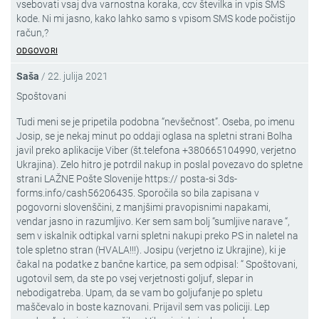
vsebovati vsaj dva varnostna koraka, ccv številka in vpis SMS
kode. Ni mi jasno, kako lahko samo s vpisom SMS kode počistijo
račun,?
ODGOVORI
Saša
/
22. julija 2021
Spoštovani
Tudi meni se je pripetila podobna “nevšečnost”. Oseba, po imenu
Josip, se je nekaj minut po oddaji oglasa na spletni strani Bolha
javil preko aplikacije Viber (št.telefona +380665104990, verjetno
Ukrajina). Zelo hitro je potrdil nakup in poslal povezavo do spletne
strani LAŽNE Pošte Slovenije https:// posta-si 3ds-
forms.info/cash56206435. Sporočila so bila zapisana v
pogovorni slovenščini, z manjšimi pravopisnimi napakami,
vendar jasno in razumljivo. Ker sem sam bolj “sumljive narave “,
sem v iskalnik odtipkal varni spletni nakupi preko PS in naletel na
tole spletno stran (HVALA!!!). Josipu (verjetno iz Ukrajine), ki je
čakal na podatke z bančne kartice, pa sem odpisal: “ Spoštovani,
ugotovil sem, da ste po vsej verjetnosti goljuf, slepar in
nebodigatreba. Upam, da se vam bo goljufanje po spletu
maščevalo in boste kaznovani. Prijavil sem vas policiji. Lep