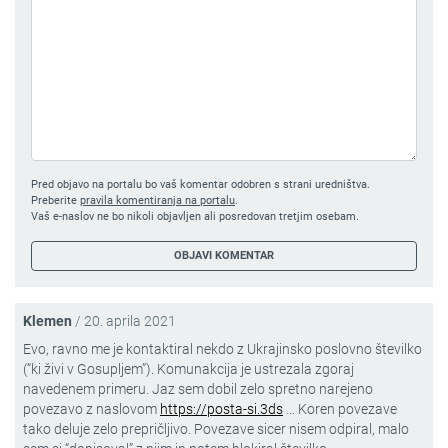
Pred objavo na portalu bo vaš komentar odobren s strani uredništva.
Preberite
pravila komentiranja na portalu
.
Vaš e-naslov ne bo nikoli objavljen ali posredovan tretjim osebam.
Klemen
/
20. aprila 2021
Evo, ravno me je kontaktiral nekdo z Ukrajinsko poslovno številko
(“ki živi v Gosupljem”). Komunakcija je ustrezala zgoraj
navedenem primeru. Jaz sem dobil zelo spretno narejeno
povezavo z naslovom
https://posta-si.3ds
… Koren povezave
tako deluje zelo prepričljivo. Povezave sicer nisem odpiral, malo