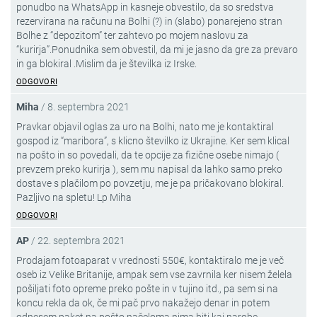
ponudbo na WhatsApp in kasneje obvestilo, da so sredstva
rezervirana na računu na Bolhi (?) in (slabo) ponarejeno stran
Bolhe z “depozitom” ter zahtevo po mojem naslovu za
“kurirja”.Ponudnika sem obvestil, da mi je jasno da gre za prevaro
in ga blokiral .Mislim da je številka iz Irske.
ODGOVORI
Miha
/
8. septembra 2021
Pravkar objavil oglas za uro na Bolhi, nato me je kontaktiral
gospod iz “maribora”, s klicno številko iz Ukrajine. Ker sem klical
na pošto in so povedali, da te opcije za fizične osebe nimajo (
prevzem preko kurirja ), sem mu napisal da lahko samo preko
dostave s plačilom po povzetju, me je pa pričakovano blokiral.
Pazljivo na spletu! Lp Miha
ODGOVORI
AP
/
22. septembra 2021
Prodajam fotoaparat v vrednosti 550€, kontaktiralo me je več
oseb iz Velike Britanije, ampak sem vse zavrnila ker nisem želela
pošiljati foto opreme preko pošte in v tujino itd., pa sem si na
koncu rekla da ok, če mi pač prvo nakažejo denar in potem