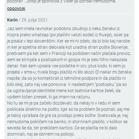
pozdrav”. Josip je sporočila z Viber-ja izbrisal nemudoma.
ODGOVORI
Karin
/
29. julija 2021
Jaz sem imela ravnokar podobno izkušnjo z neko žensko iz
Kopra preko whatsap (po plačilni valuti sodeč iz Rusije), sicer pa
je pisala v lepi slovenščini. Ker se mi ni zdelo, da bi bilo kaj narobe
in ker je spletna stran delovala kot uradna stran pošte Slovenije,
predvsem pa ker sem v Franciji na podoben način plačala prevoz,
sem se strinjala s postopkom in gospa mi je zelo hitro nakazala
denar. Itak sem vpisala vse podatke in ccv, plus kodo, ki sem jo
prejela v sms-u, hvala bogu plačilo ni šlo skozi 🙂 nakar mi ženska
napiše, da so jo kontaktirali iz tehnične podpore in da plačilo ni
bilo okej, zato naj vse ponoviva. V naslednjem “postopku” pa so
za ugotavljanje identitete mene kot lastnice kartice želeli, da
vpišem točen znesek, ki ga imam na računu.
No tu se mi je pa začelo dozdevati, da nekaj ni v redu in sem
poklicala direktno na pošto, kjer so ta problem že poznali, saj me
je takoj vprašala če gre za prodajo preko bolhe. Svetovala je, naj
nemudoma pokličem na banko, in storniram plačilo, v kolikor se
seveda še da, ter prekličem kartico. Če se plačila ne bi dalo
stornirati, naj se obrnem na policijo.