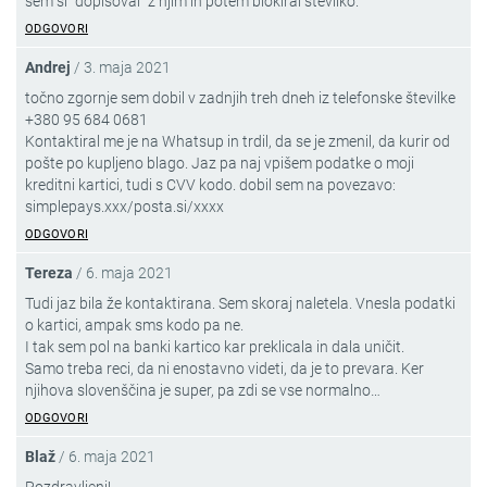
sem si “dopisoval” z njim in potem blokiral številko.
ODGOVORI
Andrej
/
3. maja 2021
točno zgornje sem dobil v zadnjih treh dneh iz telefonske številke
+380 95 684 0681
Kontaktiral me je na Whatsup in trdil, da se je zmenil, da kurir od
pošte po kupljeno blago. Jaz pa naj vpišem podatke o moji
kreditni kartici, tudi s CVV kodo. dobil sem na povezavo:
simplepays.xxx/posta.si/xxxx
ODGOVORI
Tereza
/
6. maja 2021
Tudi jaz bila že kontaktirana. Sem skoraj naletela. Vnesla podatki
o kartici, ampak sms kodo pa ne.
I tak sem pol na banki kartico kar preklicala in dala uničit.
Samo treba reci, da ni enostavno videti, da je to prevara. Ker
njihova slovenščina je super, pa zdi se vse normalno…
ODGOVORI
Blaž
/
6. maja 2021