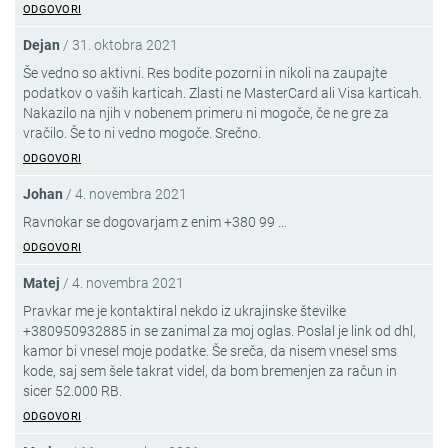
ODGOVORI
Dejan
/
31. oktobra 2021
Še vedno so aktivni. Res bodite pozorni in nikoli na zaupajte
podatkov o vaših karticah. Zlasti ne MasterCard ali Visa karticah.
Nakazilo na njih v nobenem primeru ni mogoče, če ne gre za
vračilo. Še to ni vedno mogoče. Srečno.
ODGOVORI
Johan
/
4. novembra 2021
Ravnokar se dogovarjam z enim +380 99 …
ODGOVORI
Matej
/
4. novembra 2021
Pravkar me je kontaktiral nekdo iz ukrajinske številke
+380950932885 in se zanimal za moj oglas. Poslal je link od dhl,
kamor bi vnesel moje podatke. Še sreča, da nisem vnesel sms
kode, saj sem šele takrat videl, da bom bremenjen za račun in
sicer 52.000 RB.
ODGOVORI