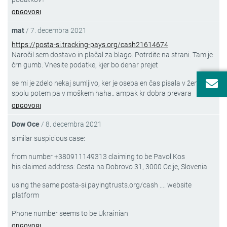
ODGOVORI
mat
/
7. decembra 2021
https://posta-si.tracking-pays.org/cash21614674
Naročil sem dostavo in plačal za blago. Potrdite na strani. Tam je
črn gumb. Vnesite podatke, kjer bo denar prejet
se mi je zdelo nekaj sumljivo, ker je oseba en čas pisala v ženskem
PRIJAVA NA
VARNE NOVICE
spolu potem pa v moškem haha.. ampak kr dobra prevara
PREPREČIMO PREVARO,
ODGOVORI
PREDEN SE ZGODI!
Dow Oce
/
8. decembra 2021
Prijavite se na brezplačne Varne novice!
similar suspicious case:
Obveščeni boste o aktualnih spletnih goljufijah
from number +380911149313 claiming to be Pavol Kos
in nasvetih za večjo varnost na spletu.
his claimed address: Cesta na Dobrovo 31, 3000 Celje, Slovenia
using the same posta-si.payingtrusts.org/cash …. website
Vpišite svoj enaslov in se prijavite na Varne novice.
ODDAJ
platform
Phone number seems to be Ukrainian
Prebral-a sem
obvestilo o obdelavi mojega e-naslova
.
ODGOVORI