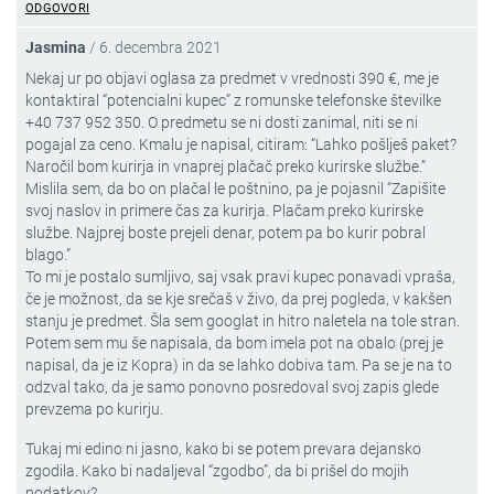
ODGOVORI
Jasmina
/
6. decembra 2021
Nekaj ur po objavi oglasa za predmet v vrednosti 390 €, me je
kontaktiral “potencialni kupec” z romunske telefonske številke
+40 737 952 350. O predmetu se ni dosti zanimal, niti se ni
pogajal za ceno. Kmalu je napisal, citiram: “Lahko pošlješ paket?
Naročil bom kurirja in vnaprej plačač preko kurirske službe.”
Mislila sem, da bo on plačal le poštnino, pa je pojasnil “Zapišite
svoj naslov in primere čas za kurirja. Plačam preko kurirske
službe. Najprej boste prejeli denar, potem pa bo kurir pobral
blago.”
To mi je postalo sumljivo, saj vsak pravi kupec ponavadi vpraša,
če je možnost, da se kje srečaš v živo, da prej pogleda, v kakšen
stanju je predmet. Šla sem googlat in hitro naletela na tole stran.
Potem sem mu še napisala, da bom imela pot na obalo (prej je
napisal, da je iz Kopra) in da se lahko dobiva tam. Pa se je na to
odzval tako, da je samo ponovno posredoval svoj zapis glede
prevzema po kurirju.
Tukaj mi edino ni jasno, kako bi se potem prevara dejansko
zgodila. Kako bi nadaljeval “zgodbo”, da bi prišel do mojih
podatkov?