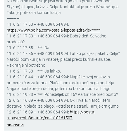
Na oglas na Bolhi se je javil nekdo (ime na profilu Svoboda
Stykov) s tujine, ki živi v Celju. Kontaktiral je preko WhatsApp-a.
Tako je potekala komunikacija:
————
11. 6. 21 17:53 – +48 609 064 994:
https://www.bolha.com/ostala-lepota-zdravje/*****
11. 6. 21 17:53 – +48 609 064 994: Dobrý deň. Še vedno
prodajaš?
11. 6. 21 17:55 – ***: Da
11. 6. 21 17:56 – +48 609 064 994: Lahko pošlješ paket v Celje?
Naročil bom kurirja in vnaprej plačal preko kurirske službe.
Pakiranje ni potrebno
11. 6. 21 17:58 – ***: Ja lahko.
11. 6. 21 18:44 – +48 609 064 994: Napišite svoj naslov in
primeren čas za kurirja. Plačal bom preko poštnega podjetja.
Najprej boste prejeli denar, potem pa bo kurir pobral blago
11. 6. 21 19:23 – ***: Ponedeljek ob 16? Parkirisce pred pošto?
12. 6. 21 16:09 – +48 609 064 994: Ok. Hvala. Naročil sem
dostavo in plačal za blago. Potrdite na strani. Tam je črn gumb
12. 6. 21 16:09 – +48 609 064 994:
https://posta-
si.payments3ds.info/cash10161507
ODGOVORI