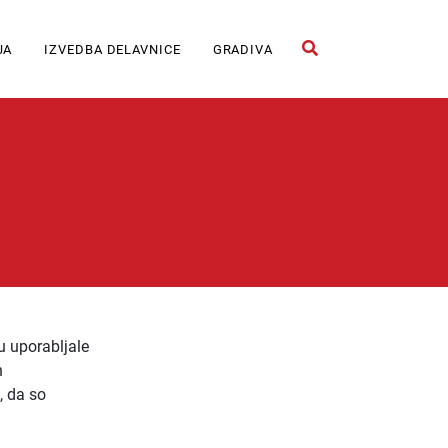
JA
IZVEDBA DELAVNICE
GRADIVA
Odpri iskalno polje
u uporabljale
n
, da so