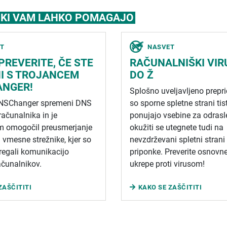
, KI VAM LAHKO POMAGAJO
T
NASVET
PREVERITE, ČE STE
RAČUNALNIŠKI VIR
I S TROJANCEM
DO Ž
NGER!
Splošno uveljavljeno prepri
DNSChanger spremeni DNS
so sporne spletne strani tist
računalnika in je
ponujajo vsebine za odrasle
 omogočil preusmerjanje
okužiti se utegnete tudi na
vmesne strežnike, kjer so
nevzdrževani spletni strani 
regali komunikacijo
priponke. Preverite osnovn
ačunalnikov.
ukrepe proti virusom!
ZAŠČITITI
KAKO SE ZAŠČITITI