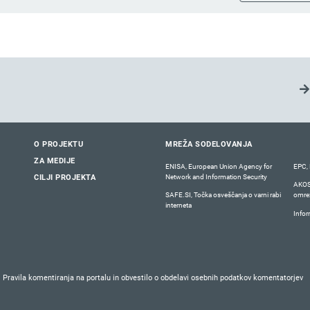
O PROJEKTU
MREŽA SODELOVANJA
ZA MEDIJE
ENISA, European Union Agency for
EPC, 
Network and Information Security
CILJI PROJEKTA
AKOS,
SAFE.SI, Točka osveščanja o varni rabi
omrež
interneta
Infor
Pravila komentiranja na portalu in obvestilo o obdelavi osebnih podatkov komentatorjev