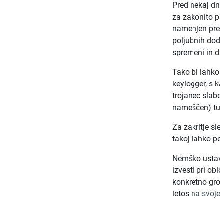
Pred nekaj dn
za zakonito pr
namenjen pres
poljubnih dod
spremeni in d
Tako bi lahko
keylogger, s k
trojanec slab
nameščen) tud
Za zakritje s
takoj lahko po
Nemško ustav
izvesti pri ob
konkretno gro
letos
na svoj