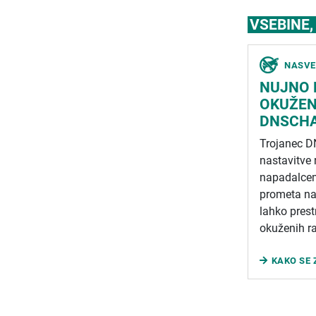
VSEBINE
NASVE
NUJNO 
OKUŽEN
DNSCHA
Trojanec 
nastavitve 
napadalcem
prometa na 
lahko prest
okuženih r
KAKO SE 