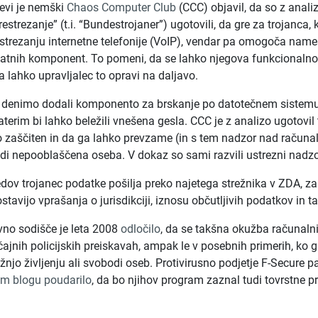
evi je nemški
Chaos Computer Club
(CCC) objavil, da so z anal
estrezanje” (t.i. “Bundestrojaner”) ugotovili, da gre za trojanca, ki
trezanju internetne telefonije (VoIP), vendar pa omogoča nam
atnih komponent. To pomeni, da se lahko njegova funkcionalno
a lahko upravljalec to opravi na daljavo.
 denimo dodali komponento za brskanje po datotečnem sistemu,
aterim bi lahko beležili vnešena gesla. CCC je z analizo ugotovil t
o zaščiten in da ga lahko prevzame (in s tem nadzor nad računal
i nepooblaščena oseba. V dokaz so sami razvili ustrezni nadz
ledov trojanec podatke pošilja preko najetega strežnika v ZDA, za
stavijo vprašanja o jurisdikciji, iznosu občutljivih podatkov in t
no sodišče je leta 2008
odločilo
, da se takšna okužba računaln
ičajnih policijskih preiskavah, ampak le v posebnih primerih, ko g
žnjo življenju ali svobodi oseb. Protivirusno podjetje F-Secure p
em blogu poudarilo
, da bo njihov program zaznal tudi tovrstne 