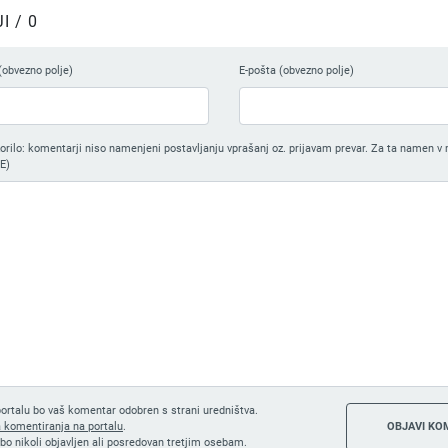
 / 0
(obvezno polje)
E-pošta (obvezno polje)
ilo: komentarji niso namenjeni postavljanju vprašanj oz. prijavam prevar. Za ta namen v 
E)
ortalu bo vaš komentar odobren s strani uredništva.
a komentiranja na portalu
.
bo nikoli objavljen ali posredovan tretjim osebam.