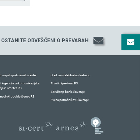
OSTANITE OBVEŠČENI O PREVARAH
Evropski potrošniški center
Urad za intelektualno lastnino
 Agencija za komunikacijska
Tržni inšpektorat RS
ja in storitve RS
Združenje bank Slovenije
macijski pooblaščenec RS
Zveza potrošnikov Slovenije