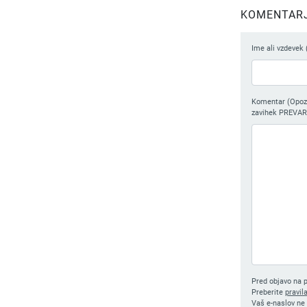
KOMENTARJI
Ime ali vzdevek 
Komentar (Opozor
zavihek PREVAR
Pred objavo na p
Preberite
pravil
Vaš e-naslov ne 