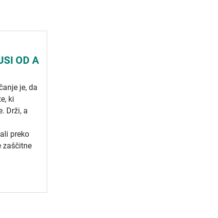
USI OD A
čanje je, da
e, ki
. Drži, a
ali preko
e zaščitne