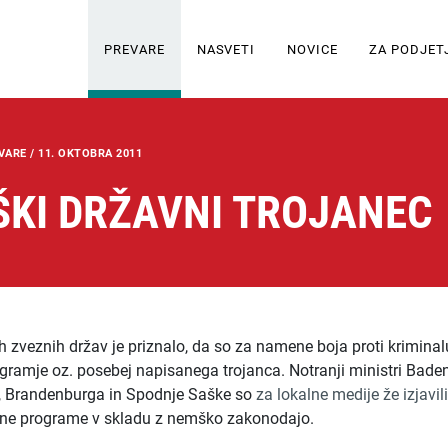
PREVARE
NASVETI
NOVICE
ZA PODJET
VARE /
11. OKTOBRA 2011
KI DRŽAVNI TROJANEC
 zveznih držav je priznalo, da so za namene boja proti kriminal
ramje oz. posebej napisanega trojanca. Notranji ministri Bade
 Brandenburga in Spodnje Saške so
za lokalne medije že izjavili
kšne programe v skladu z nemško zakonodajo.