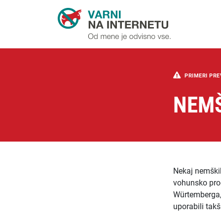
PRIMERI PRE
NEMŠ
Nekaj nemških
vohunsko prog
Würtemberga,
uporabili ta