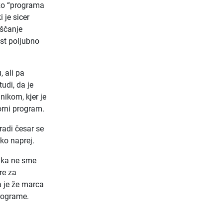
izo “programa
 je sicer
eščanje
st poljubno
 ali pa
udi, da je
nikom, kjer je
orni program.
radi česar se
ako naprej.
ika ne sme
re za
a je že marca
programe.