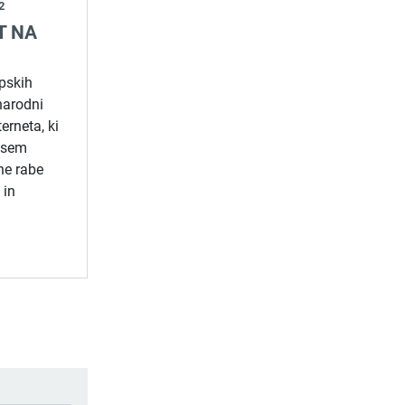
2
T NA
opskih
arodni
erneta, ki
vsem
ne rabe
 in