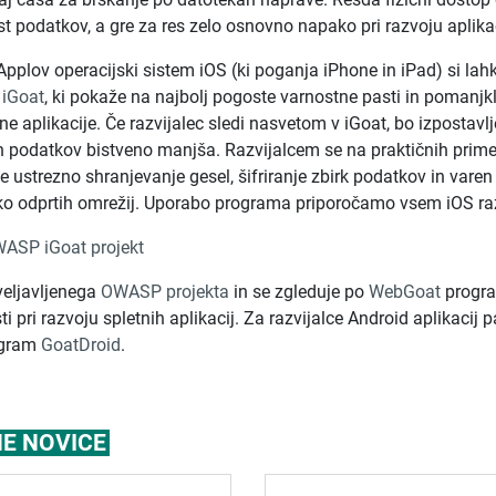
st podatkov, a gre za res zelo osnovno napako pri razvoju aplikac
 Applov operacijski sistem iOS (ki poganja iPhone in iPad) si l
m
iGoat
, ki pokaže na najbolj pogoste varnostne pasti in pomanjklj
e aplikacije. Če razvijalec sledi nasvetom v iGoat, bo izpostavl
 podatkov bistveno manjša. Razvijalcem se na praktičnih prim
e ustrezno shranjevanje gesel, šifriranje zbirk podatkov in vare
ko odprtih omrežij. Uporabo programa priporočamo vsem iOS ra
ASP iGoat projekt
uveljavljenega
OWASP projekta
in se zgleduje po
WebGoat
progra
i pri razvoju spletnih aplikacij. Za razvijalce Android aplikacij p
ogram
GoatDroid
.
E NOVICE