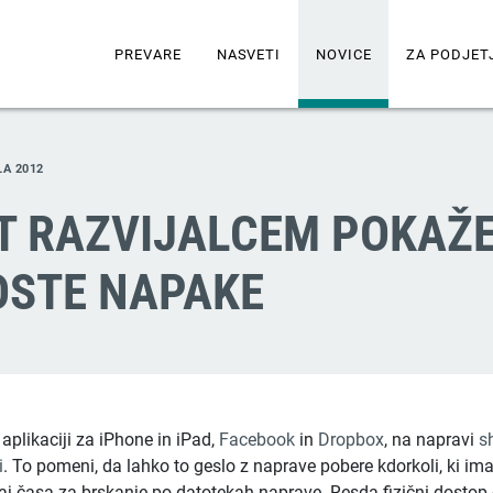
PREVARE
NASVETI
NOVICE
ZA PODJET
LA 2012
T RAZVIJALCEM POKAŽ
STE NAPAKE
 aplikaciji za iPhone in iPad,
Facebook
in
Dropbox
, na napravi
s
i
. To pomeni, da lahko to geslo z naprave pobere kdorkoli, ki ima
aj časa za brskanje po datotekah naprave. Resda fizični dostop