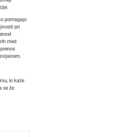
ije.
ahko pomagajo
ivosti pri
jenost
erih med
n prenos
zvijalcem.
mu, ki kaže
a se že