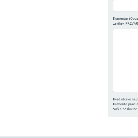
Komentar (Opozor
zavihek PREVAR
Pred objavo na p
Preberite
pravil
Vaš e-naslov ne 