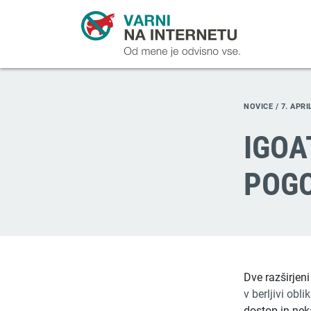
NOVICE /
7. APRI
IGOA
POGO
Dve razširjeni
v berljivi oblik
dostop in nek