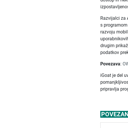
izpostavljeno
Razvijalci za
s programo
razvoju mobiln
uporabnikovih
drugim prikaž
podatkov pre
Povezava
:
OW
iGoat je del 
pomanjkljivost
pripravlja pr
POVEZAN