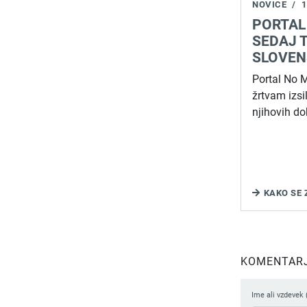
NOVICE
/
1
PORTAL
SEDAJ T
SLOVEN
Portal No
žrtvam izsi
njihovih do
KAKO SE 
KOMENTARJI
Ime ali vzdevek 