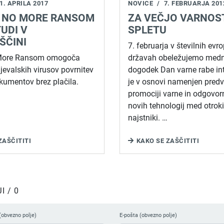
1. APRILA 2017
NOVICE
/
7. FEBRUARJA 201
 NO MORE RANSOM
ZA VEČJO VARNOS
UDI V
SPLETU
ŠČINI
7. februarja v številnih evr
 More Ransom omogoča
državah obeležujemo medn
ljevalskih virusov povrnitev
dogodek Dan varne rabe int
kumentov brez plačila.
je v osnovi namenjen pred
promociji varne in odgovor
novih tehnologij med otroki
najstniki. …
ZAŠČITITI
KAKO SE ZAŠČITITI
 / 0
(obvezno polje)
E-pošta (obvezno polje)