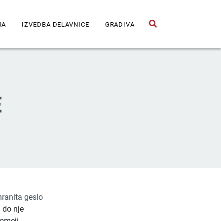
JA
IZVEDBA DELAVNICE
GRADIVA
Odpri iskalno polje
E
hranita geslo
 do nje
 omeji