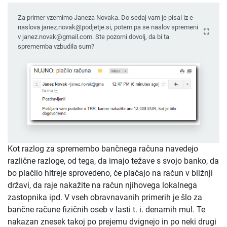
Za primer vzemimo Janeza Novaka. Do sedaj vam je pisal iz e-
naslova janez.novak@podjetje.si, potem pa se naslov spremeni
v janez.novak@gmail.com. Ste pozorni dovolj, da bi ta
sprememba vzbudila sum?
Kot razlog za spremembo bančnega računa navedejo
različne razloge, od tega, da imajo težave s svojo banko, da
bo plačilo hitreje sprovedeno, če plačajo na račun v bližnji
državi, da raje nakažite na račun njihovega lokalnega
zastopnika ipd. V vseh obravnavanih primerih je šlo za
bančne račune fizičnih oseb v lasti t. i. denarnih mul. Te
nakazan znesek takoj po prejemu dvignejo in po neki drugi