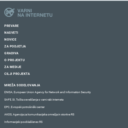
PREVARE
NASVETI
NOVICE
ZA PODJETJA
GRADIVA
O PROJEKTU
ZA MEDIJE
CILJI PROJEKTA
MREŽA SODELOVANJA
ENISA, European Union Agency for Network and Information Security
SAFE.SI, Točka osveščanja o varni rabi interneta
EPC, Evropski potrošniški center
AKOS, Agencija za komunikacijska omrežja in storitve RS
Informacijski pooblaščenec RS