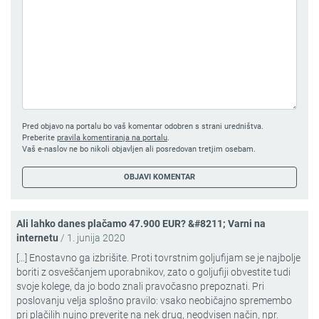
Pred objavo na portalu bo vaš komentar odobren s strani uredništva.
Preberite
pravila komentiranja na portalu
.
Vaš e-naslov ne bo nikoli objavljen ali posredovan tretjim osebam.
Ali lahko danes plačamo 47.900 EUR? &#8211; Varni na
internetu
/
1. junija 2020
[…] Enostavno ga izbrišite. Proti tovrstnim goljufijam se je najbolje
boriti z osveščanjem uporabnikov, zato o goljufiji obvestite tudi
svoje kolege, da jo bodo znali pravočasno prepoznati. Pri
poslovanju velja splošno pravilo: vsako neobičajno spremembo
pri plačilih nujno preverite na nek drug, neodvisen način, npr.