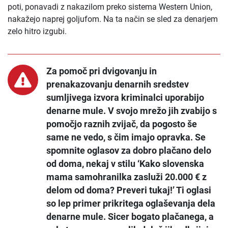
poti, ponavadi z nakazilom preko sistema Western Union,
nakažejo naprej goljufom. Na ta način se sled za denarjem
zelo hitro izgubi.
Za pomoč pri dvigovanju in
prenakazovanju denarnih sredstev
sumljivega izvora kriminalci uporabijo
denarne mule.
V svojo mrežo jih zvabijo s
pomočjo raznih zvijač, da pogosto še
same ne vedo, s čim imajo opravka.
Se
spomnite oglasov za dobro plačano delo
od doma,
nekaj v stilu
‘Kako slovenska
mama samohranilka zasluži 20.000 € z
delom od doma?
Preveri tukaj!’
Ti oglasi
so lep primer prikritega oglaševanja dela
denarne mule.
Sicer bogato plačanega, a