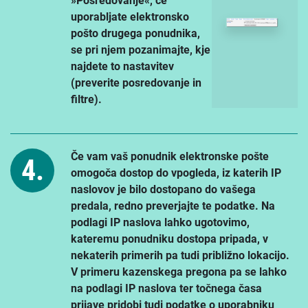
»Posredovanje«, če
uporabljate elektronsko
pošto drugega ponudnika,
se pri njem pozanimajte, kje
najdete to nastavitev
(preverite posredovanje in
filtre).
Če vam vaš ponudnik elektronske pošte
omogoča dostop do vpogleda, iz katerih IP
naslovov je bilo dostopano do vašega
predala, redno preverjajte te podatke. Na
podlagi IP naslova lahko ugotovimo,
kateremu ponudniku dostopa pripada, v
nekaterih primerih pa tudi približno lokacijo.
V primeru kazenskega pregona pa se lahko
na podlagi IP naslova ter točnega časa
prijave pridobi tudi podatke o uporabniku