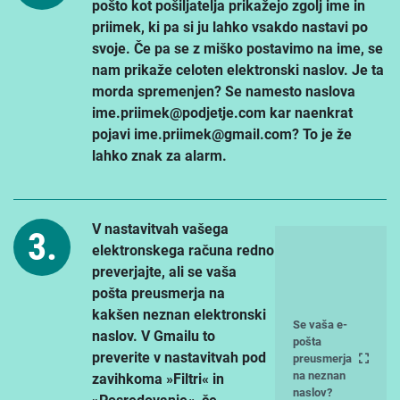
pošto kot pošiljatelja prikažejo zgolj ime in
priimek, ki pa si ju lahko vsakdo nastavi po
svoje. Če pa se z miško postavimo na ime, se
nam prikaže celoten elektronski naslov. Je ta
morda spremenjen?
Se namesto naslova
ime.priimek@podjetje.com kar naenkrat
pojavi ime.priimek@gmail.com? To je že
lahko znak za alarm.
V nastavitvah vašega
elektronskega računa redno
preverjajte, ali se vaša
pošta preusmerja na
kakšen neznan elektronski
Se vaša e-
naslov. V Gmailu to
pošta
preverite v nastavitvah pod
preusmerja
na neznan
zavihkoma »Filtri« in
naslov?