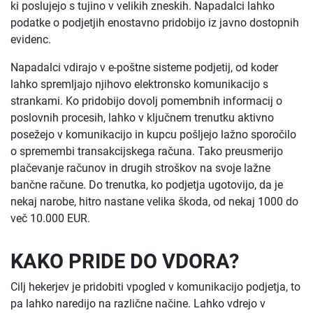
ki poslujejo s tujino v velikih zneskih. Napadalci lahko
podatke o podjetjih enostavno pridobijo iz javno dostopnih
evidenc.
Napadalci vdirajo v e-poštne sisteme podjetij, od koder
lahko spremljajo njihovo elektronsko komunikacijo s
strankami. Ko pridobijo dovolj pomembnih informacij o
poslovnih procesih, lahko v ključnem trenutku aktivno
posežejo v komunikacijo in kupcu pošljejo lažno sporočilo
o spremembi transakcijskega računa. Tako preusmerijo
plačevanje računov in drugih stroškov na svoje lažne
bančne račune. Do trenutka, ko podjetja ugotovijo, da je
nekaj narobe, hitro nastane velika škoda, od nekaj 1000 do
več 10.000 EUR.
KAKO PRIDE DO VDORA?
Cilj hekerjev je pridobiti vpogled v komunikacijo podjetja, to
pa lahko naredijo na različne načine. Lahko vdrejo v