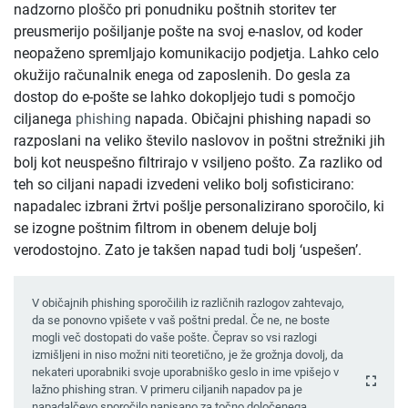
nadzorno ploščo pri ponudniku poštnih storitev ter
preusmerijo pošiljanje pošte na svoj e-naslov, od koder
neopaženo spremljajo komunikacijo podjetja. Lahko celo
okužijo računalnik enega od zaposlenih. Do gesla za
dostop do e-pošte se lahko dokopljejo tudi s pomočjo
ciljanega
phishing
napada. Običajni phishing napadi so
razposlani na veliko število naslovov in poštni strežniki jih
bolj kot neuspešno filtrirajo v vsiljeno pošto. Za razliko od
teh so ciljani napadi izvedeni veliko bolj sofisticirano:
napadalec izbrani žrtvi pošlje personalizirano sporočilo, ki
se izogne poštnim filtrom in obenem deluje bolj
verodostojno. Zato je takšen napad tudi bolj ‘uspešen’.
V običajnih phishing sporočilih iz različnih razlogov zahtevajo,
da se ponovno vpišete v vaš poštni predal. Če ne, ne boste
mogli več dostopati do vaše pošte. Čeprav so vsi razlogi
izmišljeni in niso možni niti teoretično, je že grožnja dovolj, da
nekateri uporabniki svoje uporabniško geslo in ime vpišejo v
lažno phishing stran. V primeru ciljanih napadov pa je
napadalčevo sporočilo napisano za točno določenega