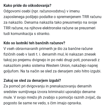
Kako pride do oškodovanja?
Odgovorni osebi (npr. računovodstvu) v imenu
zaposlenega pošljejo podatke o spremenjenem TRR računu
za nakazilo. Denarna nakazila tako preusmerijo na svoje
TRR račune, na njihove elektronske račune se preusmeri
tudi komunikacija s stranko.
Kdo so lastniki teh bančnih računov?
V vseh obravnavanih primerih je šlo za bančne račune
fizičnih oseb v lasti t. i. denarnih mul, ki nakazan znesek
takoj po prejemu dvignejo in po neki drugi poti, ponavadi z
nakazilom preko sistema Western Union, nakažejo naprej
goljufom. Na ta način se sled za denarjem zelo hitro izgubi.
Zakaj se sled za denarjem izgubi?
Za pomoč pri dvigovanju in prenakazovanju denarnih
sredstev sumljivega izvora kriminalci uporabijo denarne
mule. V svojo mrežo jih zvabijo s pomočjo raznih zvijač, da
pogosto še same ne vedo, s čim imajo opravka.