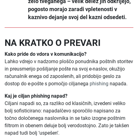
zelo tveganega – velik delež jih odkrijejo,
pogosto morajo zaradi vpletenosti v
kaznivo dejanje svoj del kazni odsedeti.
NA KRATKO O PREVARI
Kako pride do vdora v komunikacijo?
Lahko vdrejo v nadzorno ploščo ponudnika poštnih storitev
in preusmerijo pošiljanje pošte na svoj e-naslov, okužijo
računalnik enega od zaposlenih, ali pridobijo geslo za
dostop do e-pošte s pomočjo ciljanega
phishing
napada.
Kaj je ciljan phishing napad?
Ciljani napadi so, za razliko od klasičnih, izvedeni veliko
bolj sofisticirano: napadalčevo sporočilo napisano za
točno določenega naslovnika in se tako izogne poštnim
filtrom in obenem deluje bolj verodostojno. Zato je takšen
napad tudi bolj ‘uspešen’.