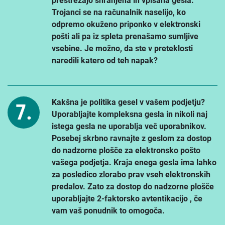
prestrezajo shranjena in vpisana gesla.
Trojanci se na računalnik naselijo, ko
odpremo okuženo priponko v elektronski
pošti ali pa iz spleta prenašamo sumljive
vsebine. Je možno, da ste v preteklosti
naredili katero od teh napak?
Kakšna je politika gesel v vašem podjetju?
Uporabljajte kompleksna gesla in nikoli naj
istega gesla ne uporablja več uporabnikov.
Posebej skrbno ravnajte z geslom za dostop
do nadzorne plošče za elektronsko pošto
vašega podjetja. Kraja enega gesla ima lahko
za posledico zlorabo prav vseh elektronskih
predalov. Zato za dostop do nadzorne plošče
uporabljajte 2-faktorsko avtentikacijo , če
vam vaš ponudnik to omogoča.