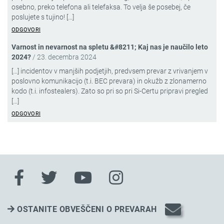
osebno, preko telefona ali telefaksa. To velja še posebej, če
poslujete s tujino! […]
ODGOVORI
Varnost in nevarnost na spletu &#8211; Kaj nas je naučilo leto
2024?
/
23. decembra 2024
[…] incidentov v manjših podjetjih, predvsem prevar z vrivanjem v
poslovno komunikacijo (t.i. BEC prevara) in okužb z zlonamerno
kodo (t.i. infostealers). Zato so pri so pri Si-Certu pripravi pregled
[…]
ODGOVORI
OSTANITE OBVEŠČENI O PREVARAH