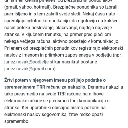
ta namen kreirali pri enem od brezplačnih ponudnikov
(gmail, yahoo, hotmail). Brezplačne ponudnika so izbrali
premišljeno in s tem zakrili svoje sledi. Nekaj časa nato
spremljajo celotno komunikacijo, da ugotovijo na kakšen
način poteka poslovanje, plačevanje, najdejo največje
stranke. V ključnem trenutku, na primer pred plačilom
nekega večjega računa, aktivno posežejo v komunikacijo.
Pri enem od brezplačnih ponudnikov registrirajo elektronski
naslov z imenom in priimkom zaposlenega v podjetju (npr.
janez.novak@podjetje.si
kar naenkrat postane
janez.novak@gmail.com
).
Žrtvi potem v njegovem imenu pošljejo podatke o
spremenjenem TRR računu za nakazilo
.
Denarna nakazila
tako preusmerijo na svoje TRR račune, na njihove
elektronske račune se preusmeri tudi komunikacija s
stranko. Ker uporabniki običajno nismo pozorni na
elektronski naslov sogovornika, žrtev redko opazi
spremembo.