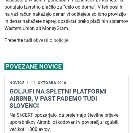
ponujajo izvrstno plačilo za “delo od doma”. V teh poslih
na vaš račun nakažejo denar, vi odštejete solidno provizijo
in denar nakažete naprej, dostikrat preko plačilnih sistemov
Western Union ali MoneyGram.
Preberite tudi
obvestilo policije
.
POVEZANE NOVICE
NOVICE
/
11. OKTOBRA 2016
GOLJUFI NA SPLETNI PLATFORMI
AIRBNB, V PAST PADEMO TUDI
SLOVENCI
Na SI-CERT opozarjajo, da prejemajo številne prijave
uporabnikov Airbnb, oškodovani v povprečju izgubili
več kot 1.000 evrov.