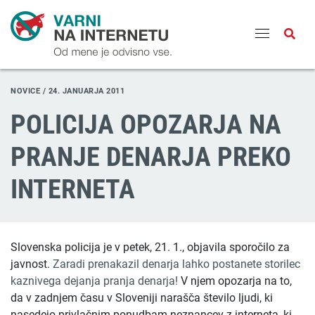
Odpri
NOVICE /
24. JANUARJA 2011
POLICIJA OPOZARJA NA
PRANJE DENARJA PREKO
INTERNETA
Slovenska policija je v petek, 21. 1., objavila sporočilo za
javnost.
Zaradi prenakazil denarja lahko postanete storilec
kaznivega dejanja pranja denarja!
V njem opozarja na to,
da v zadnjem času v Sloveniji narašča število ljudi, ki
nasedejo privlačnim ponudbam neznancev z interneta, ki