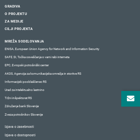
GRADIVA
O PROJEKTU
ZA MEDIJE
CILJI PROJEKTA
MREŽA SODELOVANJA
ENISA, European Union Agency for Network and Information Security
SAFE.SI, Točka osveščanja o varni rabi interneta
EPC, Evropski potrošniški center
AKOS, Agencija za komunikacijska omrežja in storitve RS
Informacijski pooblaščenec RS
Urad za intelektualno lastnino
Tržni inšpektorat RS
Združenje bank Slovenije
Zveza potrošnikov Slovenije
Izjava o zasebnosti
Izjava o dostopnosti