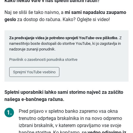
Kako nekdo vdre v naš spletni bančni račun?
Naj se sliši še tako naivno, a
mi sami napadalcu zaupamo
geslo
za dostop do računa. Kako? Oglejte si video!
Za predvajanje videa je potrebno sprejeti YouTube-ove piškotke.
Z
namestitvijo boste dostopali do storitve YouTube, ki jo zagotavlja in
nadzoruje zunanji ponudnik.
Pravilnik o zasebnosti ponudnika storitve
Sprejmi YouTube vsebino
Spletni uporabniki lahko sami storimo največ za zaščito
našega e-bančnega računa.
Pred prijavo v spletno banko zapremo vsa okna
trenutno odprtega brskalnika in na novo odpremo
izbrani brskalnik, v katerem opravljamo vse svoje
bančne storitve. Ko končamo, se
vedno odjavimo iz