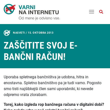
Odpri
NASVETI /
15. OKTOBRA 2013
ZAŠČITITE SVOJ E-
BANČNI RAČUN!
Uporaba spletnega bančništva je udobna, hitra in
enostavna. Spletno bančništvo pa je tudi varno. Pogosto
smo tisti najšibkejši člen sami uporabniki, ki nevede
odpremo vrata zlorabam.
Torej, kako izgleda rop bančnega računa v digitalni dobi?