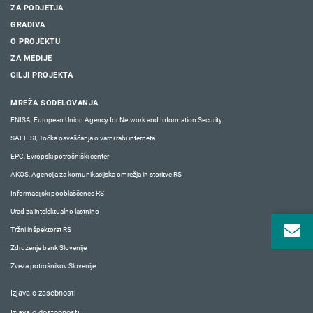
ZA PODJETJA
GRADIVA
O PROJEKTU
ZA MEDIJE
CILJI PROJEKTA
MREŽA SODELOVANJA
ENISA, European Union Agency for Network and Information Security
SAFE.SI, Točka osveščanja o varni rabi interneta
EPC, Evropski potrošniški center
AKOS, Agencija za komunikacijska omrežja in storitve RS
Informacijski pooblaščenec RS
Urad za intelektualno lastnino
Tržni inšpektorat RS
Združenje bank Slovenije
Zveza potrošnikov Slovenije
Izjava o zasebnosti
Izjava o dostopnosti