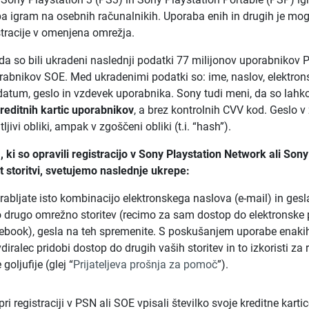
pa igram na osebnih računalnikih. Uporaba enih in drugih je mog
tracije v omenjena omrežja.
da so bili ukradeni naslednji podatki 77 milijonov uporabnikov 
rabnikov SOE. Med ukradenimi podatki so: ime, naslov, elektrons
i datum, geslo in vzdevek uporabnika. Sony tudi meni, da so lahko
reditnih kartic uporabnikov
, a brez kontrolnih CVV kod. Geslo v z
ljivi obliki, ampak v zgoščeni obliki (t.i. “hash”).
ki so opravili registracijo v Sony Playstation Network ali Sony
 storitvi, svetujemo naslednje ukrepe:
rabljate isto kombinacijo elektronskega naslova (e-mail) in gesl
 drugo omrežno storitev (recimo za sam dostop do elektronske p
ebook), gesla na teh spremenite. S poskušanjem uporabe enaki
diralec pridobi dostop do drugih vaših storitev in to izkoristi za 
 goljufije (glej “
Prijateljeva prošnja za pomoč
”).
pri registraciji v PSN ali SOE vpisali številko svoje kreditne kartic