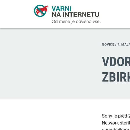
NOVICE /
4. MAJ
VDOR
ZBIR
Sony je pred 
Network stori
uporabnikom S