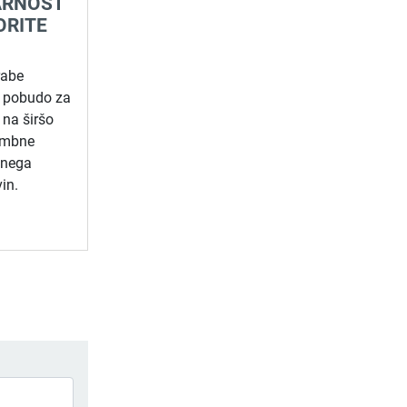
ARNOST
ORITE
rabe
i pobudo za
na širšo
embne
tnega
in.