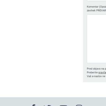
Komentar (Opozor
zavihek PREVAR
Pred objavo na p
Preberite
pravil
Vaš e-naslov ne 