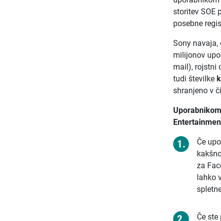
storitev SOE 
posebne regis
Sony navaja, 
milijonov upo
mail), rojstn
tudi številke
k
shranjeno v čit
Uporabnikom, 
Entertainment
Če upo
kakšno
za Fac
lahko v
spletne
Če ste 