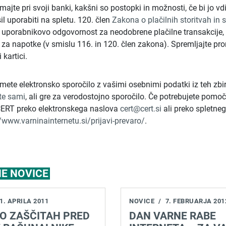
ajte pri svoji banki, kakšni so postopki in možnosti, če bi jo vd
l uporabiti na spletu. 120. člen
Zakona o plačilnih storitvah in 
 uporabnikovo odgovornost za neodobrene plačilne transakcije,
e za napotke (v smislu 116. in 120. člen zakona). Spremljajte pr
 kartici.
mete elektronsko sporočilo z vašimi osebnimi podatki iz teh zbir
ite sami
, ali gre za verodostojno sporočilo. Če potrebujete pomoč
CERT preko elektronskega naslova
cert@cert.si
ali preko spletne
/www.varninainternetu.si/prijavi-prevaro/
.
E NOVICE
1. APRILA 2011
NOVICE
/
7. FEBRUARJA 201
 O ZAŠČITAH PRED
DAN VARNE RABE