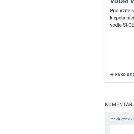
VDORI 
Priduržite
klepetalnici
vodja SI-C
KAKO SE 
KOMENTARJI
Ime ali vzdevek 