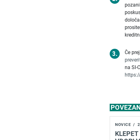
pozanim
poskusi
določa
prosit
kreditni
Če prej
prever
na SI-
https:/
POVEZAN
NOVICE
/
2
KLEPET