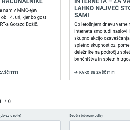
V RAČUNALNIKE
INTERNETA – ZA V
LAHKO NAJVEČ ST
 se nam v MMC-ejevi
SAMI
 ob 14. uri, kjer bo gost
ERT-a Gorazd Božič.
Ob letošnjem dnevu varne 
interneta smo tudi naslovil
skupno akcijo ozaveščanja 
spletno skupnost oz. pom
deležnike na področju sple
bančništva in spletnih trgov
ZAŠČITITI
KAKO SE ZAŠČITITI
 / 0
(obvezno polje)
E-pošta (obvezno polje)