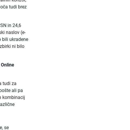
oča tudi brez
PSN in 24,6
ki naslov (e-
 bili ukradene
birki ni bilo
 Online
a tudi za
ošte ali pa
h kombinacij
različne
e, se