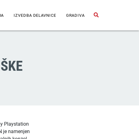
JA
IZVEDBA DELAVNICE
GRADIVA
Odpri iskalno polje
IŠKE
y Playstation
SN je namenjen
alnih konzol,