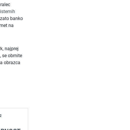
iralec
sistemih
 zato banko
omet na
k, najprej
, se obrnite
ga obrazca
2