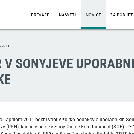
PREVARE
NASVETI
NOVICE
ZA PODJET
A 2011
 V SONYJEVE UPORABN
KE
20. aprilom 2011 odkril vdor v zbirko podakov o uporabnikih Son
tve (PSN), kasneje pa še v Sony Online Entertainment (SOE). P
ony Playstation 3 (PS3) in Sony Playstation Portable (PSP) igr