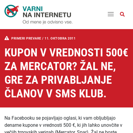
Odpri
PRIMERI PREVARE /
11. OKTOBRA 2011
KUPON V VREDNOSTI 500€
ZA MERCATOR? ŽAL NE,
GRE ZA PRIVABLJANJE
ČLANOV V SMS KLUB.
Na Facebooku se pojavljajo oglasi, ki vam obljubljajo
denarne kupone v vrednosti 500 €, ki jih lahko unovčite v
večjih trgovskih verigah (Mercator, Spar). Žal ne boste