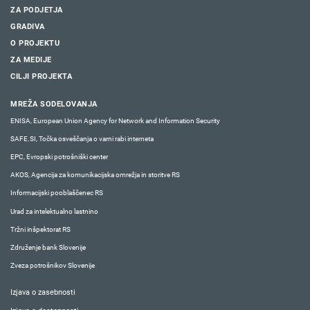
ZA PODJETJA
GRADIVA
O PROJEKTU
ZA MEDIJE
CILJI PROJEKTA
MREŽA SODELOVANJA
ENISA, European Union Agency for Network and Information Security
SAFE.SI, Točka osveščanja o varni rabi interneta
EPC, Evropski potrošniški center
AKOS, Agencija za komunikacijska omrežja in storitve RS
Informacijski pooblaščenec RS
Urad za intelektualno lastnino
Tržni inšpektorat RS
Združenje bank Slovenije
Zveza potrošnikov Slovenije
Izjava o zasebnosti