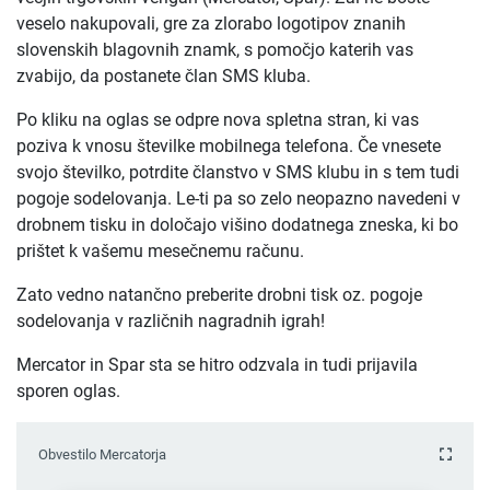
veselo nakupovali, gre za zlorabo logotipov znanih
slovenskih blagovnih znamk, s pomočjo katerih vas
zvabijo, da postanete član SMS kluba.
Po kliku na oglas se odpre nova spletna stran, ki vas
poziva k vnosu številke mobilnega telefona. Če vnesete
svojo številko, potrdite članstvo v SMS klubu in s tem tudi
pogoje sodelovanja. Le-ti pa so zelo neopazno navedeni v
drobnem tisku in določajo višino dodatnega zneska, ki bo
prištet k vašemu mesečnemu računu.
Zato vedno natančno preberite drobni tisk oz. pogoje
sodelovanja v različnih nagradnih igrah!
Mercator in Spar sta se hitro odzvala in tudi prijavila
sporen oglas.
Obvestilo Mercatorja