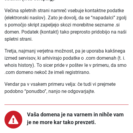
Večina spletnih strani namreč vsebuje kontaktne podatke
(elektronski naslov). Zato je dovolj, da se “napadalci” zgolj
s pomočjo skript zapeljejo skozi morebitne sezname .si
domen. Podatek (kontakt) tako preprosto pridobijo na naši
spletni strani.
Tretja, najmanj verjetna možnost, pa je uporaba kakšnega
izmed servisov, ki arhivirajo podatke o .com domenah (t. i.
whois history). To sicer pride v poštev le v primeru, da smo
.com domeno nekoč že imeli registrirano.
Vendar pa v vsakem primeru velja: če tudi vi prejmete
podobno “ponudbo”, nanjo ne odgovarjajte.
Vaša domena je na varnem in nihče vam
je ne more kar tako prevzeti.