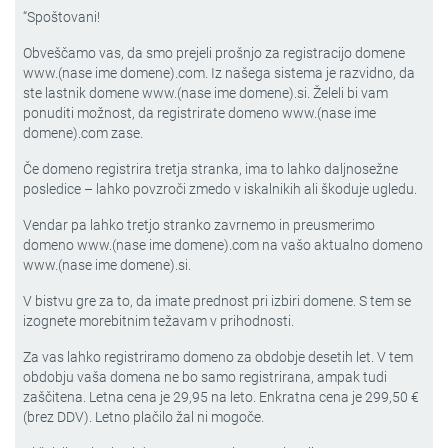
“Spoštovani!
Obveščamo vas, da smo prejeli prošnjo za registracijo domene
www.(nase ime domene).com. Iz našega sistema je razvidno, da
ste lastnik domene www.(nase ime domene).si. Želeli bi vam
ponuditi možnost, da registrirate domeno www.(nase ime
domene).com zase.
Če domeno registrira tretja stranka, ima to lahko daljnosežne
posledice – lahko povzroči zmedo v iskalnikih ali škoduje ugledu.
Vendar pa lahko tretjo stranko zavrnemo in preusmerimo
domeno www.(nase ime domene).com na vašo aktualno domeno
www.(nase ime domene).si.
V bistvu gre za to, da imate prednost pri izbiri domene. S tem se
izognete morebitnim težavam v prihodnosti.
Za vas lahko registriramo domeno za obdobje desetih let. V tem
obdobju vaša domena ne bo samo registrirana, ampak tudi
zaščitena. Letna cena je 29,95 na leto. Enkratna cena je 299,50 €
(brez DDV). Letno plačilo žal ni mogoče.