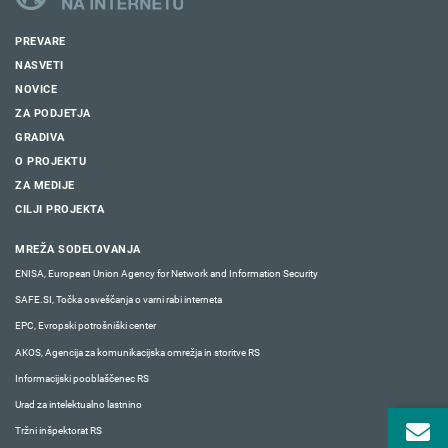
PREVARE
NASVETI
NOVICE
ZA PODJETJA
GRADIVA
O PROJEKTU
ZA MEDIJE
CILJI PROJEKTA
MREŽA SODELOVANJA
ENISA, European Union Agency for Network and Information Security
SAFE.SI, Točka osveščanja o varni rabi interneta
EPC, Evropski potrošniški center
AKOS, Agencija za komunikacijska omrežja in storitve RS
Informacijski pooblaščenec RS
Urad za intelektualno lastnino
Tržni inšpektorat RS