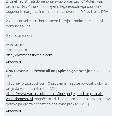
Bi želeli registrirati domeno za svojo organizacijo? Potem vas
prosimo, da v 48 urah po prejemu tega e-poštnega sporočila
odgovorite nanj z vašim imenom, naslovom in ID številko za DDV
Z vašim dovoljenjem bomo zavrnili tretjo stranko in registrirali
domeno za vas.
S spoštovanjem,
Ivan Krajnc
DNS Slovenia
http://www.dnsslovenia.com
“
ODGOVORI
DNS Slovenia – Prevera ali ne | Spletno gostovanje
/
7. januarja
2021
[…] domeno tudi pod .com. O problematiki so že poročali v okviru
projekta Varni na internetu (VNI):
https://www.varninainternetu.si/tuje-podjetje-zeli-registrirati-
vaso-domeno/Ni
mogoče zatrditi, da gre za spletno prevaro, prav
gotovo pa gre za nepošteno poslovno prakso. Po […]
ODGOVORI