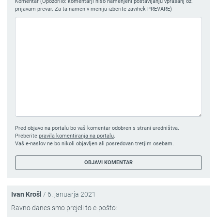
Komentar (Opozorilo: komentarji niso namenjeni postavljanju vprašanj oz.
prijavam prevar. Za ta namen v meniju izberite zavihek PREVARE)
Pred objavo na portalu bo vaš komentar odobren s strani uredništva.
Preberite
pravila komentiranja na portalu
.
Vaš e-naslov ne bo nikoli objavljen ali posredovan tretjim osebam.
Ivan Krošl
/
6. januarja 2021
Ravno danes smo prejeli to e-pošto: