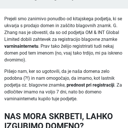
Prejeli smo zanimivo ponudbo od kitajskega podjetja, ki se
ukvarja s prodajo domen in zaščito blagovnih znamk. G.
Zhang nas je obvestil, da so od podjetja OM & INT Global
Limited dobili zahtevek za registracijo blagovne znamke
varninainternetu
. Prav tako želijo registrirati tudi nekaj
domen pod tem imenom (no, vsaj tako trdijo, mi pa iskreno
dvomimo).
Pišejo nam, ker so ugotovili, da je naša domena zelo
podobna (?!) in nam omogočajo, da imamo, kot lastnik
podjetja oz. blagovne znamke,
prednost pri registraciji
. Za
odločitev imamo na voljo 7 dni, nato bo domeno
varninainternetu kupilo tuje podjetje.
NAS MORA SKRBETI, LAHKO
IZGUBIMO DOMENO?