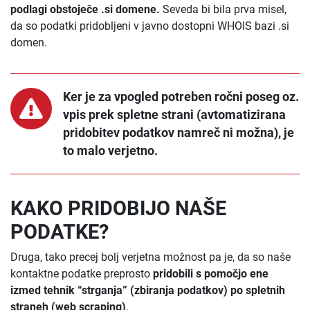
podlagi obstoječe .si domene.
Seveda bi bila prva misel,
da so podatki pridobljeni v javno dostopni WHOIS bazi .si
domen.
Ker je za vpogled potreben ročni poseg oz.
vpis prek spletne strani (avtomatizirana
pridobitev podatkov namreč ni možna), je
to malo verjetno.
KAKO PRIDOBIJO NAŠE
PODATKE?
Druga, tako precej bolj verjetna možnost pa je, da so naše
kontaktne podatke preprosto
pridobili s pomočjo ene
izmed tehnik “strganja” (zbiranja podatkov) po spletnih
straneh (web scraping)
.