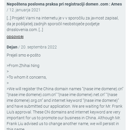
Nepoštena poslovna praksa pri registraciji domen .com : Arnes
/
12. januarja 2021
[…] Projekt Varni na internetu je v v sporočilu za javnost zapisal,
da je pošiljatelj zadnjih sporočil neobstoječe podjetje
dnsslovenia.com. […]
ODGOVORI
Dejan
/
20. septembra 2022
Prejeli smo e-pošto
>From Zhihai Ning
>
>To whom it concerns,
>
>We will register the China domain names “(nase ime domene).cn”
“(nase ime domene).com.cn” “(nase ime domene).net.cn” “(nase
ime domene).org.cn” and internet keyword “(nase ime domene)”
and have submitted our application. We are waiting for Mr. Frank
Liu’s approval. These CN domains and internet keyword are very
important for us to promote our business in China. Although Mr.
Frank Liu advised us to change another name, we will persist in
this name.