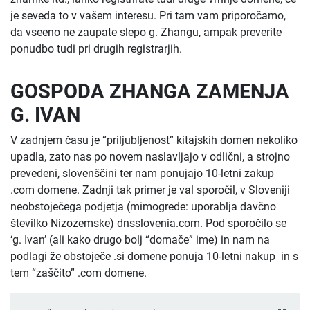
je seveda to v vašem interesu. Pri tam vam priporočamo,
da vseeno ne zaupate slepo g. Zhangu, ampak preverite
ponudbo tudi pri drugih registrarjih.
GOSPODA ZHANGA ZAMENJA
G. IVAN
V zadnjem času je “priljubljenost” kitajskih domen nekoliko
upadla, zato nas po novem naslavljajo v odlični, a strojno
prevedeni, slovenščini ter nam ponujajo 10-letni zakup
.com domene. Zadnji tak primer je val sporočil, v Sloveniji
neobstoječega podjetja (mimogrede: uporablja davčno
številko Nizozemske) dnsslovenia.com. Pod sporočilo se
‘g. Ivan’ (ali kako drugo bolj “domače” ime) in nam na
podlagi že obstoječe .si domene ponuja 10-letni nakup in s
tem “zaščito” .com domene.