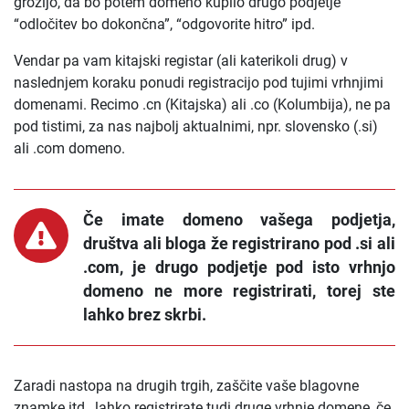
grozijo, da bo potem domeno kupilo drugo podjetje
“odločitev bo dokončna”, “odgovorite hitro” ipd.
Vendar pa vam kitajski registar (ali katerikoli drug) v
naslednjem koraku ponudi registracijo pod tujimi vrhnjimi
domenami. Recimo .cn (Kitajska) ali .co (Kolumbija), ne pa
pod tistimi, za nas najbolj aktualnimi, npr. slovensko (.si)
ali .com domeno.
Če imate domeno vašega podjetja,
društva ali bloga že registrirano pod .si ali
.com, je drugo podjetje pod isto vrhnjo
domeno ne more registrirati, torej ste
lahko brez skrbi.
Zaradi nastopa na drugih trgih, zaščite vaše blagovne
znamke itd., lahko registrirate tudi druge vrhnje domene, če