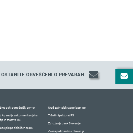
OSTANITE OBVEŠČENI O PREVARAH
Evropski potrošniški center
Urad za intelektualno lastnino
 Agencija za komunikacijska
Tržni inšpektorat RS
ja in storitve RS
Združenje bank Slovenije
macijski pooblaščenec RS
Zveza potrošnikov Slovenije