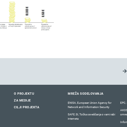
O PROJEKTU
MREŽA SODELOVANJA
ZA MEDIJE
ENISA, European Union Agency for
EPC, 
Network and Information Security
CILJI PROJEKTA
AKOS,
SAFE.SI, Točka osveščanja o varni rabi
omrež
interneta
Infor