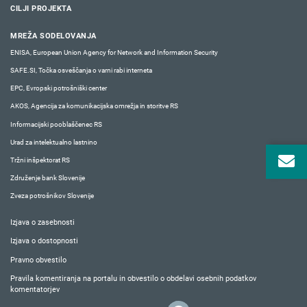
CILJI PROJEKTA
MREŽA SODELOVANJA
ENISA, European Union Agency for Network and Information Security
SAFE.SI, Točka osveščanja o varni rabi interneta
EPC, Evropski potrošniški center
AKOS, Agencija za komunikacijska omrežja in storitve RS
Informacijski pooblaščenec RS
Urad za intelektualno lastnino
Tržni inšpektorat RS
Združenje bank Slovenije
Zveza potrošnikov Slovenije
Izjava o zasebnosti
Izjava o dostopnosti
Pravno obvestilo
Pravila komentiranja na portalu in obvestilo o obdelavi osebnih podatkov
komentatorjev