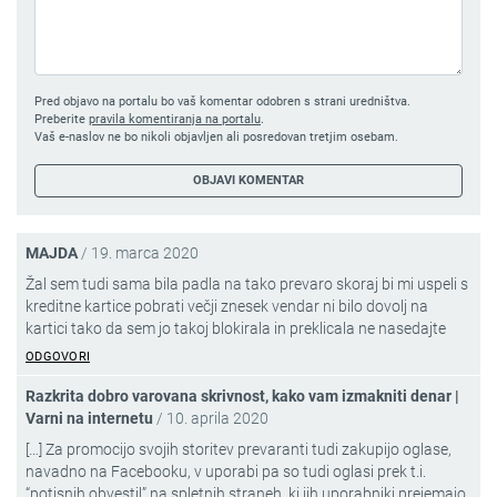
Pred objavo na portalu bo vaš komentar odobren s strani uredništva.
Preberite
pravila komentiranja na portalu
.
Vaš e-naslov ne bo nikoli objavljen ali posredovan tretjim osebam.
MAJDA
/
19. marca 2020
Žal sem tudi sama bila padla na tako prevaro skoraj bi mi uspeli s
kreditne kartice pobrati večji znesek vendar ni bilo dovolj na
kartici tako da sem jo takoj blokirala in preklicala ne nasedajte
ODGOVORI
Razkrita dobro varovana skrivnost, kako vam izmakniti denar |
Varni na internetu
/
10. aprila 2020
[…] Za promocijo svojih storitev prevaranti tudi zakupijo oglase,
navadno na Facebooku, v uporabi pa so tudi oglasi prek t.i.
“potisnih obvestil” na spletnih straneh, ki jih uporabniki prejemajo