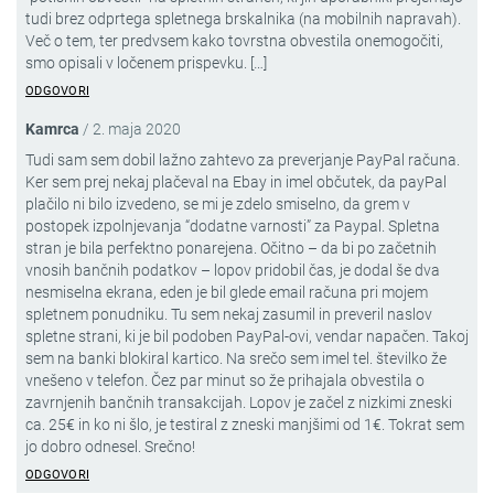
tudi brez odprtega spletnega brskalnika (na mobilnih napravah).
Več o tem, ter predvsem kako tovrstna obvestila onemogočiti,
smo opisali v ločenem prispevku. […]
ODGOVORI
Kamrca
/
2. maja 2020
Tudi sam sem dobil lažno zahtevo za preverjanje PayPal računa.
Ker sem prej nekaj plačeval na Ebay in imel občutek, da payPal
plačilo ni bilo izvedeno, se mi je zdelo smiselno, da grem v
postopek izpolnjevanja “dodatne varnosti” za Paypal. Spletna
stran je bila perfektno ponarejena. Očitno – da bi po začetnih
vnosih bančnih podatkov – lopov pridobil čas, je dodal še dva
nesmiselna ekrana, eden je bil glede email računa pri mojem
spletnem ponudniku. Tu sem nekaj zasumil in preveril naslov
spletne strani, ki je bil podoben PayPal-ovi, vendar napačen. Takoj
sem na banki blokiral kartico. Na srečo sem imel tel. številko že
vnešeno v telefon. Čez par minut so že prihajala obvestila o
zavrnjenih bančnih transakcijah. Lopov je začel z nizkimi zneski
ca. 25€ in ko ni šlo, je testiral z zneski manjšimi od 1€. Tokrat sem
jo dobro odnesel. Srečno!
ODGOVORI