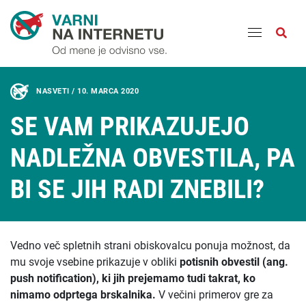
Odpri
NASVETI /
10. MARCA 2020
SE VAM PRIKAZUJEJO
NADLEŽNA OBVESTILA, PA
BI SE JIH RADI ZNEBILI?
Vedno več spletnih strani obiskovalcu ponuja možnost, da
mu svoje vsebine prikazuje v obliki
potisnih obvestil (ang.
push notification), ki jih prejemamo tudi takrat, ko
nimamo odprtega brskalnika.
V večini primerov gre za