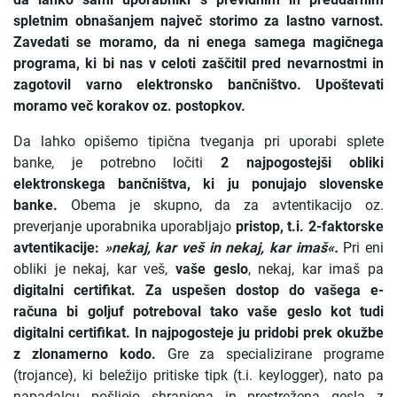
spletnim obnašanjem največ storimo za lastno varnost.
Zavedati se moramo, da ni enega samega magičnega
programa, ki bi nas v celoti zaščitil pred nevarnostmi in
zagotovil varno elektronsko bančništvo. Upoštevati
moramo več korakov oz. postopkov.
Da lahko opišemo tipična tveganja pri uporabi splete
banke, je potrebno ločiti
2 najpogostejši obliki
elektronskega bančništva, ki ju ponujajo slovenske
banke.
Obema je skupno, da za avtentikacijo oz.
preverjanje uporabnika uporabljajo
pristop, t.i. 2-faktorske
avtentikacije:
»nekaj, kar veš in nekaj, kar imaš«.
Pri eni
obliki je nekaj, kar veš,
vaše geslo
, nekaj, kar imaš pa
digitalni certifikat.
Za uspešen dostop do vašega e-
računa bi goljuf potreboval tako vaše geslo kot tudi
digitalni certifikat. In najpogosteje ju pridobi prek okužbe
z zlonamerno kodo.
Gre za specializirane programe
(trojance), ki beležijo pritiske tipk (t.i. keylogger), nato pa
napadalcu pošljejo shranjena in prestrežena gesla z