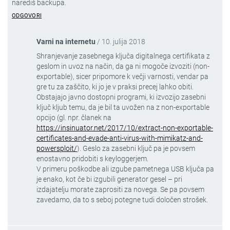
narediš backupa.
ODGOVORI
Varni na internetu
/
10. julija 2018
Shranjevanje zasebnega ključa digitalnega certifikata z
geslom in uvoz na način, da ga ni mogoče izvoziti (non-
exportable), sicer pripomore k večji varnosti, vendar pa
gre tu za zaščito, ki jo je v praksi precej lahko obiti.
Obstajajo javno dostopni programi, ki izvozijo zasebni
ključ kljub temu, da je bil ta uvožen na z non-exportable
opcijo (gl. npr. članek na
https://insinuator.net/2017/10/extract-non-exportable-
certificates-and-evade-anti-virus-with-mimikatz-and-
powersploit/
). Geslo za zasebni ključ pa je povsem
enostavno pridobiti s keyloggerjem.
V primeru poškodbe ali izgube pametnega USB ključa pa
je enako, kot če bi izgubili generator gesel – pri
izdajatelju morate zaprositi za novega. Se pa povsem
zavedamo, da to s seboj potegne tudi določen strošek.