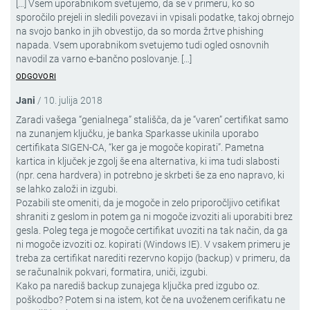
[…] Vsem uporabnikom svetujemo, da se v primeru, ko so
sporočilo prejeli in sledili povezavi in vpisali podatke, takoj obrnejo
na svojo banko in jih obvestijo, da so morda žrtve phishing
napada. Vsem uporabnikom svetujemo tudi ogled osnovnih
navodil za varno e-bančno poslovanje. […]
ODGOVORI
Jani
/
10. julija 2018
Zaradi vašega “genialnega” stališča, da je “varen” certifikat samo
na zunanjem ključku, je banka Sparkasse ukinila uporabo
certifikata SIGEN-CA, “ker ga je mogoče kopirati”. Pametna
kartica in ključek je zgolj še ena alternativa, ki ima tudi slabosti
(npr. cena hardvera) in potrebno je skrbeti še za eno napravo, ki
se lahko založi in izgubi.
Pozabili ste omeniti, da je mogoče in zelo priporočljivo cetifikat
shraniti z geslom in potem ga ni mogoče izvoziti ali uporabiti brez
gesla. Poleg tega je mogoče certifikat uvoziti na tak način, da ga
ni mogoče izvoziti oz. kopirati (Windows IE). V vsakem primeru je
treba za certifikat narediti rezervno kopijo (backup) v primeru, da
se računalnik pokvari, formatira, uniči, izgubi.
Kako pa narediš backup zunajega ključka pred izgubo oz.
poškodbo? Potem si na istem, kot če na uvoženem cerifikatu ne