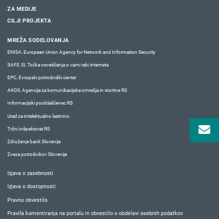
ZA MEDIJE
CILJI PROJEKTA
MREŽA SODELOVANJA
ENISA, European Union Agency for Network and Information Security
SAFE.SI, Točka osveščanja o varni rabi interneta
EPC, Evropski potrošniški center
AKOS, Agencija za komunikacijska omrežja in storitve RS
Informacijski pooblaščenec RS
Urad za intelektualno lastnino
Tržni inšpektorat RS
Združenje bank Slovenije
Zveza potrošnikov Slovenije
Izjava o zasebnosti
Izjava o dostopnosti
Pravno obvestilo
Pravila komentiranja na portalu in obvestilo o obdelavi osebnih podatkov