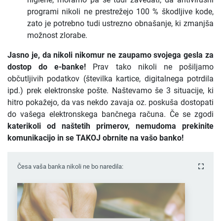
programi nikoli ne prestrežejo 100 % škodljive kode,
zato je potrebno tudi ustrezno obnašanje, ki zmanjša
možnost zlorabe.
Jasno je, da nikoli nikomur ne zaupamo svojega gesla za
dostop do e-banke!
Prav tako nikoli ne pošiljamo
občutljivih podatkov (številka kartice, digitalnega potrdila
ipd.) prek elektronske pošte. Naštevamo še 3 situacije, ki
hitro pokažejo, da vas nekdo zavaja oz. poskuša dostopati
do vašega elektronskega bančnega računa. Če se zgodi
katerikoli od naštetih primerov, nemudoma prekinite
komunikacijo in se TAKOJ obrnite na vašo banko!
Česa vaša banka nikoli ne bo naredila: