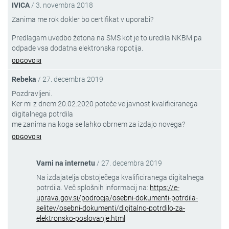
IVICA
/
3. novembra 2018
Zanima me rok dokler bo certifikat v uporabi?
Predlagam uvedbo žetona na SMS kot je to uredila NKBM pa
odpade vsa dodatna elektronska ropotija.
ODGOVORI
Rebeka
/
27. decembra 2019
Pozdravljeni.
Ker mi z dnem 20.02.2020 poteče veljavnost kvalificiranega
digitalnega potrdila
me zanima na koga se lahko obrnem za izdajo novega?
ODGOVORI
Varni na internetu
/
27. decembra 2019
Na izdajatelja obstoječega kvalificiranega digitalnega
potrdila. Več splošnih informacij na:
https://e-
uprava.gov.si/podrocja/osebni-dokumenti-potrdila-
selitev/osebni-dokumenti/digitalno-potrdilo-za-
elektronsko-poslovanje.html