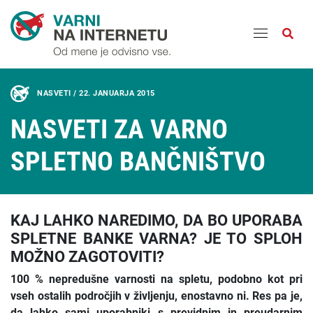
Odpri
NASVETI /
22. JANUARJA 2015
NASVETI ZA VARNO
SPLETNO BANČNIŠTVO
KAJ LAHKO NAREDIMO, DA BO UPORABA
SPLETNE BANKE VARNA? JE TO SPLOH
MOŽNO ZAGOTOVITI?
100 % nepredušne varnosti na spletu, podobno kot pri
vseh ostalih področjih v življenju, enostavno ni. Res pa je,
da lahko sami uporabniki s previdnim in preudarnim