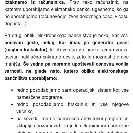
iztaknemo iz računalnika.
Prav tako računalnik, na
katerem uporabljamo elektronsko banko, ugasnemo, ko ga
ne uporabljamo (računovodje izven delovnega časa, v času
dopusta…).
Pri drugi obliki elektronskega bančništva je nekaj, kar veš,
ponovno geslo, nekaj, kar imaš pa generator gesel
(majhen kalkulator)
, ki ob vstopu v e-banko vedno znova
ustvari naključno enkratno geslo, zato je možnost zlorabe
manjša.
Še vedno pa moramo upoštevati osnovna vodila
varnosti, ne glede nato, katero obliko elektronskega
bančništva uporabljamo:
redno posodabljamo sam operacijski sistem kot vse
nameščene programe,
redno posodabljamo brskalnik in vse njegove
vtičnike,
pa seveda imamo nameščen antivirusni program in
vklopljen požarni zid. To je le nek minimum omrežne
higiene, moramo pa se tudi zavedati, da antivirusni