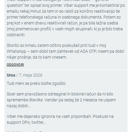
question” ter opisal svoj primer. Viber support me je kontaktiral po
emailu nekaj minut za tem in so rabili za končno reaktivacijo še
primer telefonskega računa in osebnega dokumenta. Potem so
prej kot v enem dnevu reaktivirali račun, je pa bila lažna oseba
(moj preimenovan profil) v vseh mojih skupinah, ki jo je bilo treba
odstraniti.
Storilci so kmalu zatem očitno poskušali priti tudi v moj
WhatsApp – sem dobil tam zahtevek od ADA OTP, nisem pa dobil
nikjer prošnje, da to kam vnesem.
ODGOVORI
Uros
/
7. maja 2026
Tudi meni se preko bolhe zgodilo.
Sicer sem pravočasno odreagiral in blokiral račun da ni bilo
spremembe številke. Vendar pa sedaj že 2 meseca ne uspem
nazaj dobiti…
Viber me dejansko ignorira na vseh pripombah. Poskusil na
support DPo, twitter,…