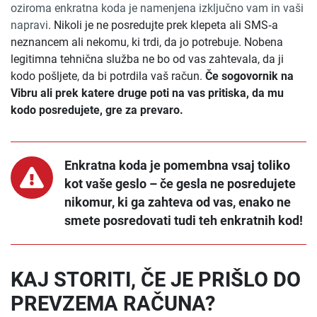
oziroma enkratna koda je namenjena izključno vam in vaši
napravi
. Nikoli je ne posredujte prek klepeta ali SMS‑a
neznancem ali nekomu, ki trdi, da jo potrebuje. Nobena
legitimna tehnična služba ne bo od vas zahtevala, da ji
kodo pošljete, da bi potrdila vaš račun.
Če sogovornik na
Vibru ali prek katere druge poti na vas pritiska, da mu
kodo posredujete, gre za prevaro.
Enkratna koda je pomembna vsaj toliko
kot vaše geslo – če gesla ne posredujete
nikomur, ki ga zahteva od vas, enako ne
smete posredovati tudi teh enkratnih kod!
KAJ STORITI, ČE JE PRIŠLO DO
PREVZEMA RAČUNA?