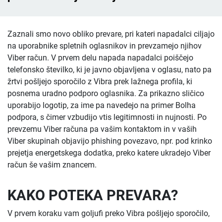
Zaznali smo novo obliko prevare, pri kateri napadalci ciljajo
na uporabnike spletnih oglasnikov in prevzamejo njihov
Viber račun. V prvem delu napada napadalci poiščejo
telefonsko številko, ki je javno objavljena v oglasu, nato pa
žrtvi pošljejo sporočilo z Vibra prek lažnega profila, ki
posnema uradno podporo oglasnika. Za prikazno sličico
uporabijo logotip, za ime pa navedejo na primer Bolha
podpora, s čimer vzbudijo vtis legitimnosti in nujnosti. Po
prevzemu Viber računa pa vašim kontaktom in v vaših
Viber skupinah objavijo phishing povezavo, npr. pod krinko
prejetja energetskega dodatka, preko katere ukradejo Viber
račun še vašim znancem.
KAKO POTEKA PREVARA?
V prvem koraku vam goljufi preko Vibra pošljejo sporočilo,