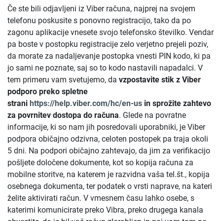
Če ste bili odjavljeni iz Viber računa, najprej na svojem
telefonu poskusite s ponovno registracijo, tako da po
zagonu aplikacije vnesete svojo telefonsko številko. Vendar
pa boste v postopku registracije zelo verjetno prejeli poziv,
da morate za nadaljevanje postopka vnesti PIN kodo, ki pa
jo sami ne poznate, saj so to kodo nastavili napadalci. V
tem primeru vam svetujemo, da
vzpostavite stik z Viber
podporo
preko spletne
strani
https://help.viber.com/hc/en-us
in sprožite zahtevo
za povrnitev dostopa do računa
. Glede na povratne
informacije, ki so nam jih posredovali uporabniki, je Viber
podpora običajno odzivna, celoten postopek pa traja okoli
5 dni. Na podpori običajno zahtevajo, da jim za verifikacijo
pošljete določene dokumente, kot so kopija računa za
mobilne storitve, na katerem je razvidna vaša tel.št., kopija
osebnega dokumenta, ter podatek o vrsti naprave, na kateri
želite aktivirati račun. V vmesnem času lahko osebe, s
katerimi komunicirate preko Vibra, preko drugega kanala