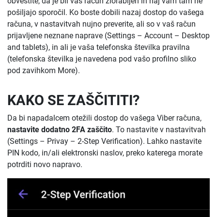
obvestite, da je bil vaš račun zlorabljen in naj vam tam ne
pošiljajo sporočil. Ko boste dobili nazaj dostop do vašega
računa, v nastavitvah nujno preverite, ali so v vaš račun
prijavljene neznane naprave (Settings – Account – Desktop
and tablets), in ali je vaša telefonska številka pravilna
(telefonska številka je navedena pod vašo profilno sliko
pod zavihkom More).
KAKO SE ZAŠČITITI?
Da bi napadalcem otežili dostop do vašega Viber računa,
nastavite dodatno 2FA zaščito
. To nastavite v nastavitvah
(Settings – Privay – 2-Step Verification). Lahko nastavite
PIN kodo, in/ali elektronski naslov, preko katerega morate
potrditi novo napravo.