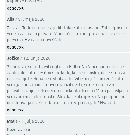
Kaj lahko naredim?
ODGOVORI
Alja
/
31. maja 2026
Zdravo. Tudi meni se je zgodilo tako kot je opisano. Žal prej nisem
vedela za tak tip prevare. V bodoče bom bolj previdna in vse prej
preverila. Hvala, da obveščate.
ODGOVORI
Jožica
/
12. junija 2026
2 dni nazaj sem objavila oglas na Bolho. Na Viber sporocilo ki je
zahtevalo potrditev 6mestne kode, ker sem mislila, da je koda za
odklepanje telefona sem vtipkala to. Viber mi je ” zamrznil” zato
sem ga zbrisala in ponovno naložila. Zdaj se ne morem vec
prijaviti z svojo telefonsko, mojim kontaktom na Vibru pa javlja da
sem zamenjala telefonsko. Številka je ukrajinska. Na podpori mi
ne odgovarjajo več, mi lahko prosim vi pomagate? Hvala! J.
ODGOVORI
Matic
/
1. julija 2026
Pozdravljeni.