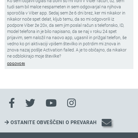
Ko sem objavil oglas na bolhi so mi vdrli v Viber račun, oz. sem
tudi sam bil malce nespameten in sem odgovarjal na njihova
sporočila v Viber app. Sedaj sem že 6 dni brez, ker mi nikakor in
nikakor noče spet delat, kljub temu, da so mi odgovorili iz
podpore Viber že 20x, da sem jim poslal račun s telefonsko, ID,
model telefona in je bilo napisano, da se naj v roku 24 spet
prijavim, sem naložil na naovo app, ugasnil in prižgal telefon, še
vedno ko pri aktivaciji vpišem številko in potrdim mi znova in
znova nazaj pošlje Activation failed. A je to običajno, da nikakor
ne odblokirajo moje številke?
ODGOVORI
OSTANITE OBVEŠČENI O PREVARAH