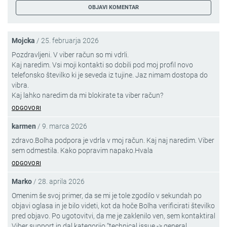
Mojcka
/
25. februarja 2026
Pozdravljeni. V viber račun so mi vdrli.
Kaj naredim. Vsi moji kontakti so dobili pod moj profil novo
telefonsko številko ki je seveda iz tujine. Jaz nimam dostopa do
vibra.
Kaj lahko naredim da mi blokirate ta viber račun?
ODGOVORI
karmen
/
9. marca 2026
zdravo.Bolha podpora je vdrla v moj račun. Kaj naj naredim. Viber
sem odmestila. Kako popravim napako.Hvala
ODGOVORI
Marko
/
28. aprila 2026
Omenim še svoj primer, da se mi je tole zgodilo v sekundah po
objavi oglasa in je bilo videti, kot da hoče Bolha verificirati številko
pred objavo. Po ugotovitvi, da me je zaklenilo ven, sem kontaktiral
Viber support in dal kategorijo “technical issue -> general