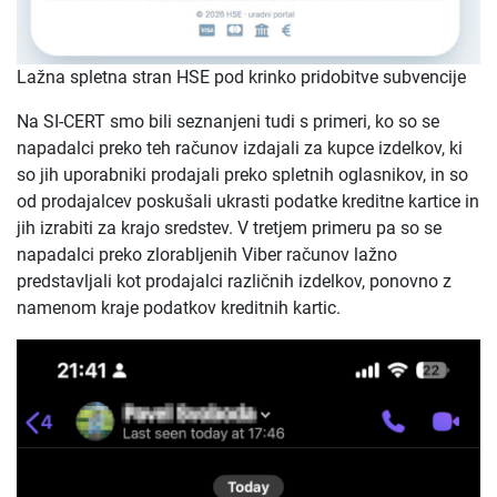
Lažna spletna stran HSE pod krinko pridobitve subvencije
Na SI-CERT smo bili seznanjeni tudi s primeri, ko so se
napadalci preko teh računov izdajali za kupce izdelkov, ki
so jih uporabniki prodajali preko spletnih oglasnikov, in so
od prodajalcev poskušali ukrasti podatke kreditne kartice in
jih izrabiti za krajo sredstev. V tretjem primeru pa so se
napadalci preko zlorabljenih Viber računov lažno
predstavljali kot prodajalci različnih izdelkov, ponovno z
namenom kraje podatkov kreditnih kartic.