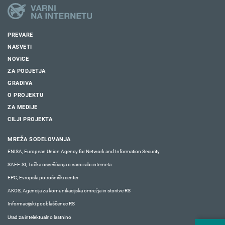
PREVARE
NASVETI
NOVICE
ZA PODJETJA
GRADIVA
O PROJEKTU
ZA MEDIJE
CILJI PROJEKTA
MREŽA SODELOVANJA
ENISA, European Union Agency for Network and Information Security
SAFE.SI, Točka osveščanja o varni rabi interneta
EPC, Evropski potrošniški center
AKOS, Agencija za komunikacijska omrežja in storitve RS
Informacijski pooblaščenec RS
Urad za intelektualno lastnino