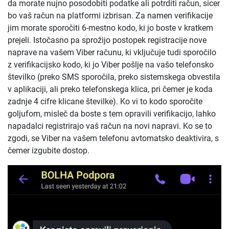
da morate nujno posodobiti podatke ali potrditi račun, sicer
bo vaš račun na platformi izbrisan. Za namen verifikacije
jim morate sporočiti 6-mestno kodo, ki jo boste v kratkem
prejeli. Istočasno pa sprožijo postopek registracije nove
naprave na vašem Viber računu, ki vključuje tudi sporočilo
z verifikacijsko kodo, ki jo Viber pošlje na vašo telefonsko
številko (preko SMS sporočila, preko sistemskega obvestila
v aplikaciji, ali preko telefonskega klica, pri čemer je koda
zadnje 4 cifre klicane številke). Ko vi to kodo sporočite
goljufom, misleč da boste s tem opravili verifikacijo, lahko
napadalci registrirajo vaš račun na novi napravi. Ko se to
zgodi, se Viber na vašem telefonu avtomatsko deaktivira, s
čemer izgubite dostop.