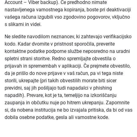
Account – Viber backup). Če predhodno nimate
nastavljenega varnostnega kopiranja, boste pri deaktivaciji
vašega računa izgubili vso zgodovino pogovorov, vključno
s slikami in videi.
Ne sledite navodilom neznancev, ki zahtevajo verifikacijsko
kodo. Kadar dvomite v pristnost sporočila, preverite
kontaktne podatke podporne službe neposredno na uradni
spletni strani storitve. Redno spremljajte obvestila o
prijavah in spremembah v aplikaciji. Če prejmete obvestilo,
da je prišlo do nove prijave v vaš račun, pa vi tega niste
storili, ukrepajte (pri takih obvestilih morate biti sicer
previdni, saj jih pošiljajo tudi napadalci v phishing
napadih). Prevare, kot je ta, temeljijo na izkoriščanju
zaupanja in občutku nuje po hitrem ukrepanju. Zapomnite
si, da nobena institucija ne bo izvajala pritiska, da bi od vas
dobila osebne podatke, gesla ali varnostne kode.