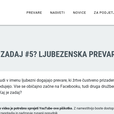
PREVARE
NASVETI
NOVICE
ZA PODJET
 ZADAJ #5? LJUBEZENSKA PREVA
udi v imenu ljubezni dogajajo prevare, ki žrtve čustveno prizade
dujejo. Vse se običajno začne na Facebooku, tudi druga družb
Kaj je zadaj?
e videa je potrebno sprejeti YouTube-ove piškotke.
Z namestitvijo boste dostopa
 zagotavlja in nadzoruje zunanji ponudnik.