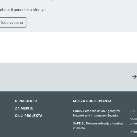
sebnosti ponudnika storitve
uTube vsebino
O PROJEKTU
MREŽA SODELOVANJA
ZA MEDIJE
ENISA, European Union Agency for
EPC, 
Network and Information Security
CILJI PROJEKTA
AKOS,
SAFE.SI, Točka osveščanja o varni rabi
omrež
interneta
Infor