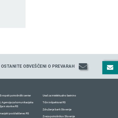
OSTANITE OBVEŠČENI O PREVARAH
Evropski potrošniški center
Urad za intelektualno lastnino
 Agencija za komunikacijska
Tržni inšpektorat RS
ja in storitve RS
Združenje bank Slovenije
macijski pooblaščenec RS
Zveza potrošnikov Slovenije