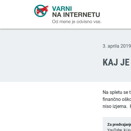
3. aprila 2019
KAJ JE
Na spletu se t
finančno oško
niso izjema. 
Za predvajanj
YouTube, ki jo