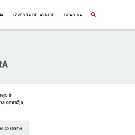
JA
IZVEDBA DELAVNICE
GRADIVA
Odpri iskalno polje
RA
nejo in
ena omrežja
li do storitve