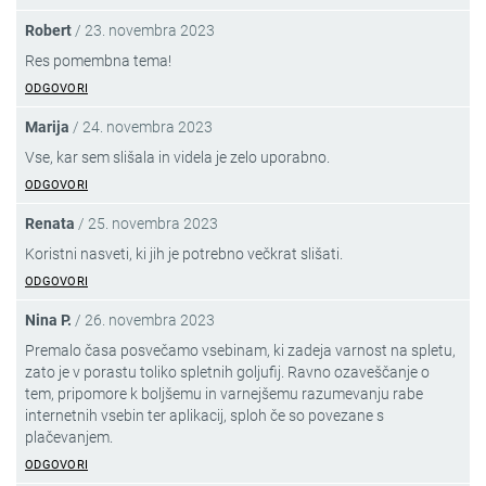
Robert
/
23. novembra 2023
Res pomembna tema!
ODGOVORI
Marija
/
24. novembra 2023
Vse, kar sem slišala in videla je zelo uporabno.
ODGOVORI
Renata
/
25. novembra 2023
Koristni nasveti, ki jih je potrebno večkrat slišati.
ODGOVORI
Nina P.
/
26. novembra 2023
Premalo časa posvečamo vsebinam, ki zadeja varnost na spletu,
zato je v porastu toliko spletnih goljufij. Ravno ozaveščanje o
tem, pripomore k boljšemu in varnejšemu razumevanju rabe
internetnih vsebin ter aplikacij, sploh če so povezane s
plačevanjem.
ODGOVORI