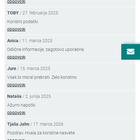
ODGOVORI
TOBY
/
27. februarja 2025
Koristni podatki.
ODGOVORI
Anica
/
11. marca 2025
Odlične informacije, zagotovo uporabne.
PRIJAVA NA
VARNE NOVICE
ODGOVORI
PREPREČIMO PREVARO,
Jure
/
15. marca 2025
PREDEN SE ZGODI!
Vsak bi moral prebrati. Zelo koristno.
Prijavite se na brezplačne Varne novice!
ODGOVORI
Obveščeni boste o aktualnih spletnih goljufijah
Nataša
/
2. junija 2025
in nasvetih za večjo varnost na spletu.
Ažurni napotki
ODGOVORI
Vpišite svoj enaslov in se prijavite na Varne novice.
ODDAJ
Tjaša Jahn
/
17. marca 2026
Prebral-a sem
obvestilo o obdelavi mojega e-naslova
.
Pozdrav. Hvala za koristne nasvete.