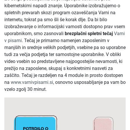
kibernetskimi napadi znanje. Uporabnike izobražujemo o
spletnih prevarah skozi program ozaveščanja Varni na
internetu, tokrat pa smo šli še korak dlje. Da bi bilo
izobraževanje o informacijski varnosti dostopno prav vsem
uporabnikom, smo zasnovali
brezplačni spletni tečaj
Varni
v pisarni
. Tečaj je primarno namenjen zaposlenim v
manjših in srednje velikih podjetjih, vsebine pa so uporabne
tudi za večja podjetja ter samostojne uporabnike. V obliki
video vsebin so predstavljene najpogostejše nevarnosti, ki
prežijo na zaposlene, skupaj s konkretnimi nasveti za
zaščito. Tečaj je razdeljen na 4 module in prosto dostopen
na
www.varnivpisarni.si
, osnovno usposabljanje pa vam bo
vzelo zgolj 30 minut.