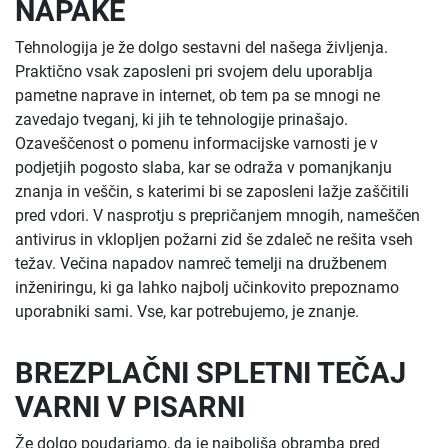
NAPAKE
Tehnologija je že dolgo sestavni del našega življenja.
Praktično vsak zaposleni pri svojem delu uporablja
pametne naprave in internet, ob tem pa se mnogi ne
zavedajo tveganj, ki jih te tehnologije prinašajo.
Ozaveščenost o pomenu informacijske varnosti je v
podjetjih pogosto slaba, kar se odraža v pomanjkanju
znanja in veščin, s katerimi bi se zaposleni lažje zaščitili
pred vdori. V nasprotju s prepričanjem mnogih, nameščen
antivirus in vklopljen požarni zid še zdaleč ne rešita vseh
težav. Večina napadov namreč temelji na družbenem
inženiringu, ki ga lahko najbolj učinkovito prepoznamo
uporabniki sami. Vse, kar potrebujemo, je znanje.
BREZPLAČNI SPLETNI TEČAJ
VARNI V PISARNI
Že dolgo poudarjamo, da je najboljša obramba pred