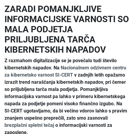
ZARADI POMANJKLJIVE
INFORMACIJSKE VARNOSTI SO
MALA PODJETJA
PRILJUBLJENA TARČA
KIBERNETSKIH NAPADOV
Z razmahom digitalizacije se je povečalo tudi število
kibernetskih napadov. Na
Nacionalnem odzivnem centru
za kibernetsko varnost SI-CERT
v zadnjih letih opažamo
izrazit trend naraščanja kibernetskih napadov, pri čemer
so priljubljena tarča mala podjetja. Pomanjkljiva
informacijska varnost pa lahko
v primeru kibernetskega
napada
za podjetje pomeni visoko finančno izgubo. Na
SI-CERT ugotavljamo, da bi večino vdorov lahko s pravim
znanjem uspešno preprečili, zato smo zasnovali
brezplačni spletni tečaj
o informacijski varnosti za
zaposlene.