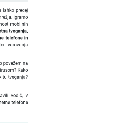
h lahko precej
mrežja, igramo
dnost mobilnih
etna tveganja,
e telefone in
er varovanja
rno povežem na
 virusom? Kako
o tu tveganja?
vili vodič, v
metne telefone