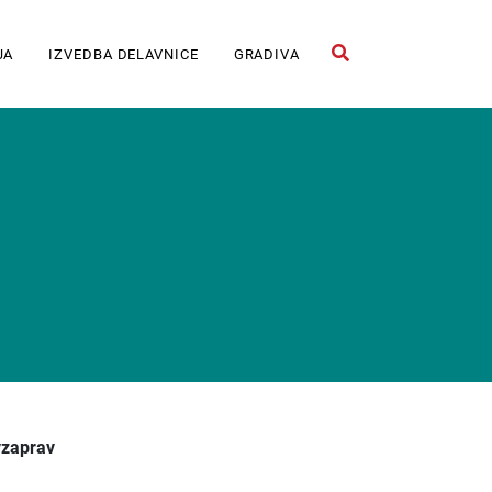
JA
IZVEDBA DELAVNICE
GRADIVA
Odpri iskalno polje
avzaprav