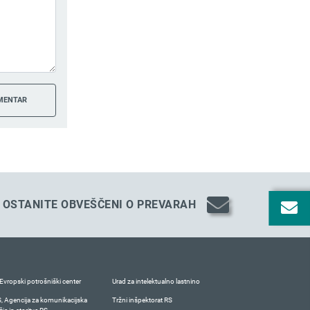
OSTANITE OBVEŠČENI O PREVARAH
Evropski potrošniški center
Urad za intelektualno lastnino
 Agencija za komunikacijska
Tržni inšpektorat RS