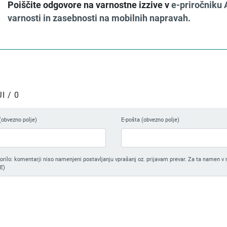
Poiščite odgovore na varnostne izzive v
e-priročniku
varnosti in zasebnosti na mobilnih napravah.
 / 0
(obvezno polje)
E-pošta (obvezno polje)
ilo: komentarji niso namenjeni postavljanju vprašanj oz. prijavam prevar. Za ta namen v 
E)