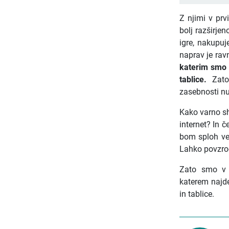
Z njimi v prv
bolj razširje
igre, nakupuj
naprav je rav
katerim smo 
tablice.
Zato
zasebnosti nu
Kako varno sh
internet? In 
bom sploh ved
Lahko povzroč
Zato smo v s
katerem najde
in tablice.