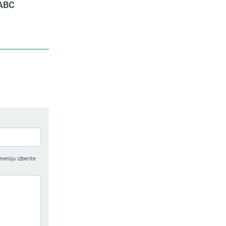
 ABC
meniju izberite