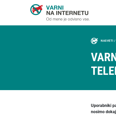
NASVETI 
VARN
TELE
Uporabniki pa
nosimo dokaj 