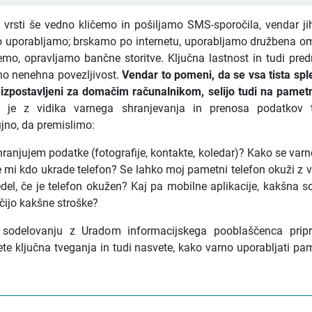
i vrsti še vedno kličemo in pošiljamo SMS-sporočila, vendar ji
no uporabljamo; brskamo po internetu, uporabljamo družbena o
emo, opravljamo bančne storitve. Ključna lastnost in tudi pre
no nenehna povezljivost.
Vendar to pomeni, da se vsa tista spl
izpostavljeni za domačim računalnikom, selijo tudi na pametn
 je z vidika varnega shranjevanja in prenosa podatkov t
jno, da premislimo:
ranjujem podatke (fotografije, kontakte, koledar)? Kako se va
če mi kdo ukrade telefon? Se lahko moj pametni telefon okuži z
el, če je telefon okužen? Kaj pa mobilne aplikacije, kakšna s
ijo kakšne stroške?
odelovanju z Uradom informacijskega pooblaščenca pripra
te ključna tveganja in tudi nasvete, kako varno uporabljati pa