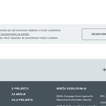
ortalu bo vaš komentar odobren s strani uredništva.
a komentiranja na portalu
.
bo nikoli objavljen ali posredovan tretjim osebam.
O PROJEKTU
MREŽA SODELOVANJA
ZA MEDIJE
ENISA, European Union Agency for
EPC, 
Network and Information Security
CILJI PROJEKTA
AKOS,