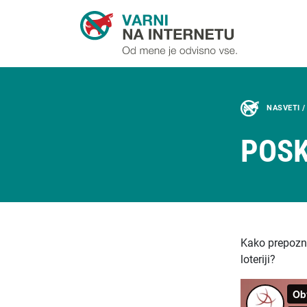
NASVETI 
POSK
Kako prepozna
loteriji?