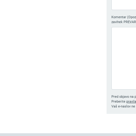
Komentar (Opozor
zavihek PREVAR
Pred objavo na p
Preberite
pravil
Vaš e-naslov ne 