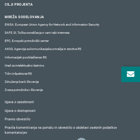
CILJI PROJEKTA
MREŽA SODELOVANJA
ENISA, European Union Agency for Network and Information Security
SAFE.SI, Točka osveščanja o varni rabi interneta
EPC, Evropski potrošniški center
AKOS, Agencija za komunikacijska omrežja in storitve RS
Informacijski pooblaščenec RS
Urad za intelektualno lastnino
Tržni inšpektorat RS
Združenje bank Slovenije
Zveza potrošnikov Slovenije
Izjava o zasebnosti
Izjava o dostopnosti
Pravno obvestilo
Pravila komentiranja na portalu in obvestilo o obdelavi osebnih podatkov
komentatorjev