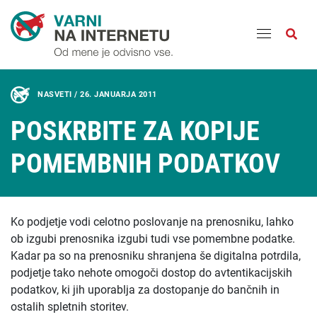
Odpri
NASVETI /
26. JANUARJA 2011
POSKRBITE ZA KOPIJE
POMEMBNIH PODATKOV
Ko podjetje vodi celotno poslovanje na prenosniku, lahko
ob izgubi prenosnika izgubi tudi vse pomembne podatke.
Kadar pa so na prenosniku shranjena še digitalna potrdila,
podjetje tako nehote omogoči dostop do avtentikacijskih
podatkov, ki jih uporablja za dostopanje do bančnih in
ostalih spletnih storitev.