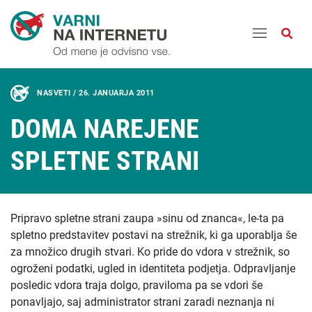
Odpri
NASVETI /
26. JANUARJA 2011
DOMA NAREJENE
SPLETNE STRANI
Pripravo spletne strani zaupa »sinu od znanca«, le-ta pa
spletno predstavitev postavi na strežnik, ki ga uporablja še
za množico drugih stvari. Ko pride do vdora v strežnik, so
ogroženi podatki, ugled in identiteta podjetja. Odpravljanje
posledic vdora traja dolgo, praviloma pa se vdori še
ponavljajo, saj administrator strani zaradi neznanja ni